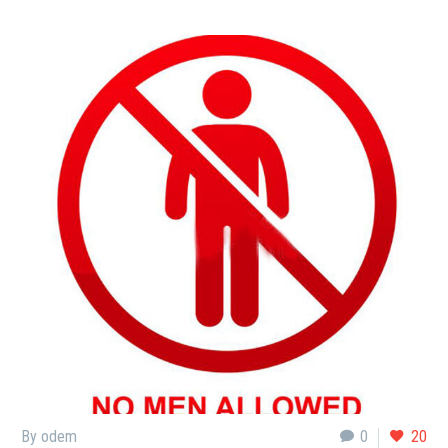
By odem
0
20