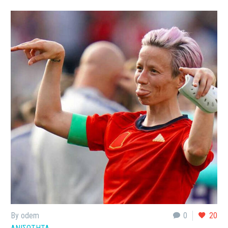
By odem
0
20