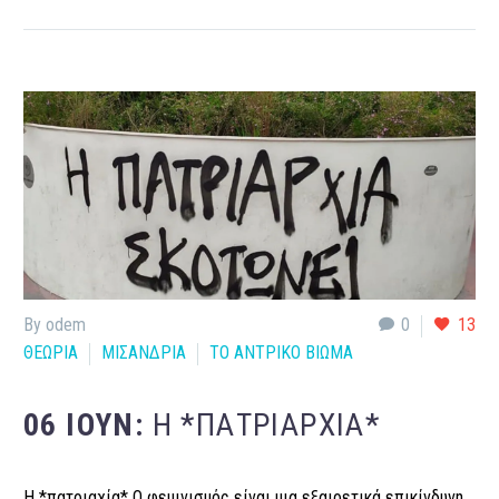
By odem
0
13
ΘΕΩΡΙΑ
ΜΙΣΑΝΔΡΙΑ
ΤΟ ΑΝΤΡΙΚΟ ΒΙΩΜΑ
06 ΙΟΎΝ:
Η *ΠΑΤΡΙΑΡΧΊΑ*
Η *πατριαχία* Ο φεμινισμός είναι μια εξαιρετικά επικίνδυνη