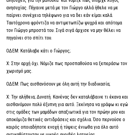
ανησυχείς για την μανούλα” και νόμιζε πως υπήρχε λόγος
ανησυχίας. Πήγαινε μετά με τον Γιώργο αλλά ήθελε να με
παίρνει συνέχεια τηλέφωνο για να δει εάν είμαι καλά.
Ταυτόχρονα φρόντιζα να αντιμετωπίζω ψυχρά και απότομα
τον Γιώργο μπροστά του. Σιγά σιγά άρχισε να μην θέλει να
πηγαίνει στο σπίτι του.
ΟΔΕΜ: Κατάλαβε κάτι ο Γιώργος;
Χ: Στην αρχή όχι. Νόμιζε πως προσπαθούσα να ξεπεράσω τον
χωρισμό μας.
ΟΔΕΜ: Πως αισθανόσουν με όλη αυτή την διαδικασία;
Χ: Την αλήθεια; Δυνατή. Κανένας δεν καταλάβαινε τι έκανα και
αισθανόμουν πολύ έξυπνη για αυτό. Ξεκίνησα να γράφω κι εγώ
στις ομάδες των μαμάδων απαξιωτικά για τον πρώην μου και
αποκόμιζα θετικές αντιδράσεις και σχόλια. Όσο περνούσε ο
καιρός οποιαδήποτε ενοχή ή τύψεις ένιωθα για όλο αυτό
αντικαθίστονταν με μικρές αμοιβές λατρείας.