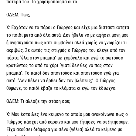
πατέρα του. Το χρησιμοποίησα αυτό.
ΟΔΕΜ: Πως;
Χ: Ερχόταν να το πάρει ο Γιώργος και είχε μια διστακτικότητα
το παιδί μετά από όλα αυτά. Δεν ήθελε να με αφήσει μόνη μου
ή ανησυχούσε πως κάτι συμβαίνει αλλά χωρίς να γνωρίζει τι
ακριβώς. Σε αυτές τις στιγμές ο Γιώργος του έλεγε από τον
πόρτα “έλα στον μπαμπά” με χαμόγελο και εγώ το ρωτούσα
κρατώντας το από το χέρι “γιατί δεν θες να πας στον
μπαμπά”; Το παιδί δεν απαντούσε και απαντούσα εγώ για
αυτό. “Δεν θέλει να έρθει δεν τον βλέπεις;”. Ο Γιώργος
θύμωνε, το παιδί έβαζε τα κλάματα κι εγώ τον έδιωχνα.
ΟΔΕΜ: Τι άλλαξε την στάση σου;
Χ: Μου έστειλες ένα κείμενο το οποίο μου ανακοίνωνε πως ο
Γιώργος πάσχει από καρκίνο και μου ζήτησες να συζητήσουμε.
Είχα ακούσει διάφορα για σένα (γέλια) αλλά το κείμενο με