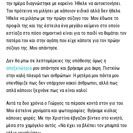
την ημέρα διαγνώστηκε με καρκίνο. Ήθελε να αυτοκτονήσει.
Του πρότεινα να μιλήσει με κάποιον ειδικό αλλά δεν ήθελε.
Ήθελε να μιλήσω με την πρώην σύζυγο του. Μου έδωσε το
προφίλ της και της έστειλα ένα μεγάλο κείμενο στο οποίο
εστίαζα στο πόσο σημαντικό είναι για το παιδί να θυμάται τον
πατέρα του και στην αγάπη που είχε κάποτε για τον πρώην
σύζυγο της. Μου απάντησε.
Δεν θα μπω σε λεπτομέρειες της υπόθεσης όμως η
αποξενώτρια
μου απάντησε και βρήκαμε μια άκρη. Πιστεύω
στην καλή πλευρά των ανθρώπων. Η μητέρα μου πάντα μου
υπενθύμιζε πως δεν υπάρχουν κακοί άνθρωποι, αλλά πως
απλά κάποιοι ξεχνάνε πως να είναι καλοί.
Αυτά τα δυο χρόνια ο Γιώργος τα πέρασε κοντά στον γιο του.
Μου έστελνε μηνύματα και φωτογραφίες. Βγήκαμε κιόλας
κάποιες φορές. Με την Χριστίνα έβγαζαν βίντεο στο κινητό,
μέσα στο χαμόγελο αυτός. «Να έχει να βλέπει τον μπαμπά του
μόλις μεγαλώσει».