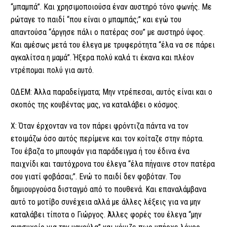
“μπαμπά”. Και χρησιμοποιούσα έναν αυστηρό τόνο φωνής. Με
ρώταγε το παιδί “που είναι ο μπαμπάς;” και εγώ του
απαντούσα “άργησε πάλι ο πατέρας σου” με αυστηρό ύφος.
Και αμέσως μετά του έλεγα με τρυφερότητα “έλα να σε πάρει
αγκαλίτσα η μαμά”. Ήξερα πολύ καλά τι έκανα και πλέον
ντρέπομαι πολύ για αυτό.
ΟΔΕΜ: Άλλα παραδείγματα; Μην ντρέπεσαι, αυτός είναι και ο
σκοπός της κουβέντας μας, να καταλάβει ο κόσμος.
Χ: Όταν έρχονταν να τον πάρει φρόντιζα πάντα να τον
ετοιμάζω όσο αυτός περίμενε και τον κοίταζε στην πόρτα.
Του έβαζα το μπουφάν για παράδειγμα ή του έδινα ένα
παιχνίδι και ταυτόχρονα του έλεγα “έλα πήγαινε στον πατέρα
σου γιατί φοβάσαι;”. Ενώ το παιδί δεν φοβόταν. Του
δημιουργούσα δισταγμό από το πουθενά. Και επαναλάμβανα
αυτό το μοτίβο συνέχεια αλλά με άλλες λέξεις για να μην
καταλάβει τίποτα ο Γιώργος. Άλλες φορές του έλεγα “μην