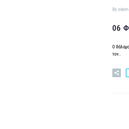
By odem
06 
Ο θάλαμο
τον…