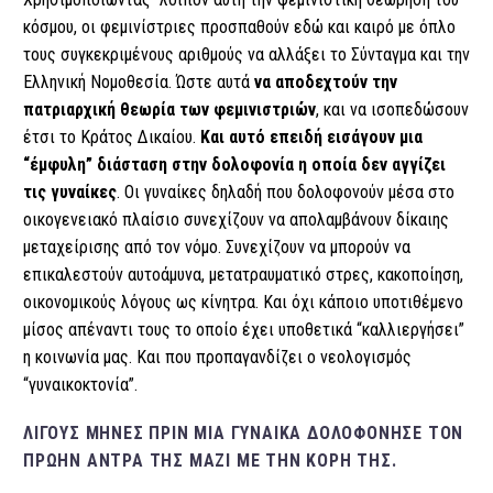
κόσμου, οι φεμινίστριες προσπαθούν εδώ και καιρό με όπλο
τους συγκεκριμένους αριθμούς να αλλάξει το Σύνταγμα και την
Ελληνική Νομοθεσία. Ώστε αυτά
να αποδεχτούν την
πατριαρχική θεωρία των φεμινιστριών
, και να ισοπεδώσουν
έτσι το Κράτος Δικαίου.
Και αυτό επειδή εισάγουν μια
“έμφυλη” διάσταση στην δολοφονία η οποία δεν αγγίζει
τις γυναίκες
. Οι γυναίκες δηλαδή που δολοφονούν μέσα στο
οικογενειακό πλαίσιο συνεχίζουν να απολαμβάνουν δίκαιης
μεταχείρισης από τον νόμο. Συνεχίζουν να μπορούν να
επικαλεστούν αυτοάμυνα, μετατραυματικό στρες, κακοποίηση,
οικονομικούς λόγους ως κίνητρα. Και όχι κάποιο υποτιθέμενο
μίσος απέναντι τους το οποίο έχει υποθετικά “καλλιεργήσει”
η κοινωνία μας. Και που προπαγανδίζει ο νεολογισμός
“γυναικοκτονία”.
ΛΊΓΟΥΣ ΜΉΝΕΣ ΠΡΙΝ ΜΙΑ ΓΥΝΑΊΚΑ ΔΟΛΟΦΌΝΗΣΕ ΤΟΝ
ΠΡΏΗΝ ΆΝΤΡΑ ΤΗΣ ΜΑΖΊ ΜΕ ΤΗΝ ΚΌΡΗ ΤΗΣ.