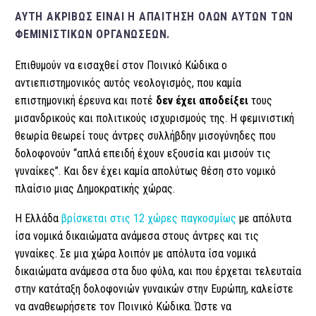
ΑΥΤΉ ΑΚΡΙΒΏΣ ΕΊΝΑΙ Η ΑΠΑΊΤΗΣΗ ΌΛΩΝ ΑΥΤΏΝ ΤΩΝ
ΦΕΜΙΝΙΣΤΙΚΏΝ ΟΡΓΑΝΏΣΕΩΝ.
Επιθυμούν να εισαχθεί στον Ποινικό Κώδικα ο
αντιεπιστημονικός αυτός νεολογισμός, που καμία
επιστημονική έρευνα και ποτέ
δεν έχει αποδείξει
τους
μισανδρικούς και πολιτικούς ισχυρισμούς της. Η φεμινιστική
θεωρία θεωρεί τους άντρες συλλήβδην μισογύνηδες που
δολοφονούν “απλά επειδή έχουν εξουσία και μισούν τις
γυναίκες”. Και δεν έχει καμία απολύτως θέση στο νομικό
πλαίσιο μιας Δημοκρατικής χώρας.
Η Ελλάδα
βρίσκεται στις 12 χώρες παγκοσμίως
με απόλυτα
ίσα νομικά δικαιώματα ανάμεσα στους άντρες και τις
γυναίκες. Σε μια χώρα λοιπόν με απόλυτα ίσα νομικά
δικαιώματα ανάμεσα στα δυο φύλα, και που έρχεται τελευταία
στην κατάταξη δολοφονιών γυναικών στην Ευρώπη, καλείστε
να αναθεωρήσετε τον Ποινικό Κώδικα. Ώστε να