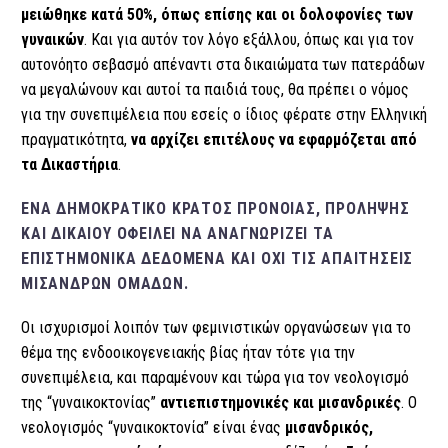
μειώθηκε κατά 50%, όπως επίσης και οι δολοφονίες των
γυναικών
. Και για αυτόν τον λόγο εξάλλου, όπως και για τον
αυτονόητο σεβασμό απέναντι στα δικαιώματα των πατεράδων
να μεγαλώνουν και αυτοί τα παιδιά τους, θα πρέπει ο νόμος
για την συνεπιμέλεια που εσείς ο ίδιος φέρατε στην Ελληνική
πραγματικότητα,
να αρχίζει επιτέλους να εφαρμόζεται από
τα Δικαστήρια
.
ΈΝΑ ΔΗΜΟΚΡΑΤΙΚΌ ΚΡΆΤΟΣ ΠΡΌΝΟΙΑΣ, ΠΡΌΛΗΨΗΣ
ΚΑΙ ΔΙΚΑΊΟΥ ΟΦΕΊΛΕΙ ΝΑ ΑΝΑΓΝΩΡΊΖΕΙ ΤΑ
ΕΠΙΣΤΗΜΟΝΙΚΆ ΔΕΔΟΜΈΝΑ ΚΑΙ ΌΧΙ ΤΙΣ ΑΠΑΙΤΉΣΕΙΣ
ΜΊΣΑΝΔΡΩΝ ΟΜΆΔΩΝ.
Οι ισχυρισμοί λοιπόν των φεμινιστικών οργανώσεων για το
θέμα της ενδοοικογενειακής βίας ήταν τότε για την
συνεπιμέλεια, και παραμένουν και τώρα για τον νεολογισμό
της “γυναικοκτονίας”
αντιεπιστημονικές και μισανδρικές
. Ο
νεολογισμός “γυναικοκτονία” είναι ένας
μισανδρικός,