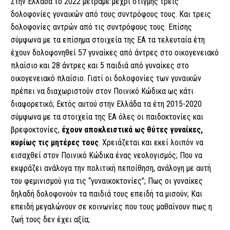
Στην Ελλάδα το 2022 μετράμε μέχρι στιγμής τρεις
δολοφονίες γυναικών από τους συντρόφους τους. Και τρεις
δολοφονίες αντρών από τις συντρόφους τους. Επίσης
σύμφωνα με τα επίσημα στοιχεία της ΕΑ τα τελευταία έτη
έχουν δολοφονηθεί 57 γυναίκες από άντρες στο οικογενειακό
πλαίσιο και 28 άντρες και 5 παιδιά από γυναίκες στο
οικογενειακό πλαίσιο. Γιατί οι δολοφονίες των γυναικών
πρέπει να διαχωριστούν στον Ποινικό Κώδικα ως κάτι
διαφορετικό; Εκτός αυτού στην Ελλάδα τα έτη 2015-2020
σύμφωνα με τα στοιχεία της ΕΑ όλες οι παιδοκτονίες και
βρεφοκτονίες,
έχουν αποκλειστικά ως θύτες γυναίκες,
κυρίως τις μητέρες τους
. Χρειάζεται και εκεί λοιπόν να
εισαχθεί στον Ποινικό Κώδικα ένας νεολογισμός; Που να
εκφράζει ανάλογα την πολιτική πεποίθηση, ανάλογη με αυτή
του φεμινισμού για τις “γυναικοκτονίες”; Πως οι γυναίκες
δηλαδή δολοφονούν τα παιδιά τους επειδή τα μισούν; Και
επειδή μεγαλώνουν σε κοινωνίες που τους μαθαίνουν πως η
ζωή τους δεν έχει αξία;