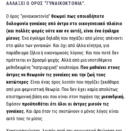
ΑΛΛΆΞΕΙ Ο ΌΡΟΣ “ΓΥΝΑΙΚΟΚΤΟΝΊΑ”.
Ο όρος “γυναικοκτονία”
θεωρεί πως οποιαδήποτε
δολοφονία γυναίκας από άντρα στο οικογενειακό πλαίσιο
(και πολλές φορές ούτε καν σε αυτό), είναι ένα έγκλημα
μίσους
. Ένα έγκλημα δηλαδή που πηγάζει από μίσος απέναντι
στο φύλο των γυναικών. Και όχι από άλλα κίνητρα, για
παράδειγμα ζήλια ή οικονομικούς λόγους. Και που ποτέ δεν
πράττεται εν βρασμό ψυχής. Αλλά από μια υποτιθέμενα
μεθοδευμένη “πατριαρχική” κουλτούρα.
Που μαθαίνει στους
άντρες να θεωρούν τις γυναίκες και την ζωή τους
κατώτερες
. Είναι ένας όρος λοιπόν που πηγάζει ξεκάθαρα
από μια φεμινιστική θεωρία. Που δεν έχει καμία απολύτως
επιστημονική βάση και που είναι στον πυρήνα της
μισανδρική.
Εφόσον
προϋποθέτει ότι όλοι οι άντρες μισούν τις
γυναίκες.
Και άρα όταν τις σκοτώνουν ο μόνος λόγος είναι
αυτό τους το μίσος.
Χρησιμοποιώντας λοιπόν αυτή την φεμινιστική θεώρηση του