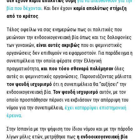
δεν έχουν καμία απολύτως δομή
για να απευθυνθούν για την
βία που δέχονται
. Και δεν έχουν
καμία απολύτως στήριξη
από το κράτος
.
Τέλος οφείλω να σας ενημερώσω πως οι πολιτικές που
μειώνουν την ενδοοικογενειακή βία όπως και τις δολοφονίες
των γυναικών,
είναι αυτές ακριβώς
που οι φεμινιστικές
οργανώσεις δεν επιθυμούν να εφαρμοστούν. Για παράδειγμα η
συνεπιμέλεια την οποία φέρατε στην Ελληνική
πραγματικότητα,
και που τόσο σθεναρά πολέμησαν
όλες
αυτές οι φεμινιστικές οργανώσεις. Παρουσιάζοντας μάλιστα
τον ψευδή ισχυρισμό
ότι η συνεπιμέλεια θα “αυξήσει” την
ενδοοικογενειακή βία.
Τον ψευδή ισχυρισμό
αυτόν, με τον
οποίο προσπάθησαν πέρυσι να εκβιάσουν την απόρριψη του
νόμου για την συνεπιμέλεια,
έχει καταρρίψει επιστημονική
έρευνα
.
Στην Ισπανία με την ψήφιση του ίδιου νόμου και με την πάροδο
λίγων μόλις ετών, μετρήθηκε πως
η ενδοοικογενειακή βία