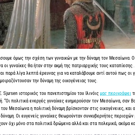
σουμε όμως την σχέση των γυναικών με την δύναμη τον Μεσαίωνα. Ο
 οι γυναίκες θα ήταν στην ακμή της πατριαρχικής τους καταπίεσης.
αι παρά λίγα λεπτά έρευνας για να καταλάβουμε αντί αυτού πως οι 
μοιραζόντουσαν την δύναμη της οικογένειας τους.
 E. Sjursen ιστορικός του πανεπιστημίου του Ιλινόις
μας περιγράφει
τ
ή. “Οι πολιτικά ενεργές γυναίκες ευημερούσαν τον Μεσαίωνα, σαν Β
 του Μεσαίωνα η πολιτική δύναμη βρίσκονταν στις οικογένειες, και 
 δύναμη. Οι ευγενείς γυναίκες θεωρούνταν συνκυβερνήτες περιοχών μ
ουν όχι μόνο στα πολιτικά δρώμενα αλλά και στα πολεμικά, ακόμα κα