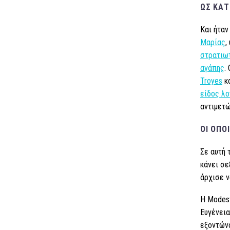
ΩΣ ΚΆΤ
Και ήταν
Μαρίας
,
στρατιωτ
αγάπης
.
Troyes
κ
είδος λο
αντιμετώ
ΟΙ ΟΠΟ
Σε αυτή 
κάνει σε
άρχισε ν
H Modes
Ευγένεια
εξοντώνο