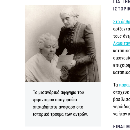
ΓΙΑ ΤΗ
ΙΣΤΟΡΙ
Στο άρθρ
ορίζοντα
τους άντ
Ακουιταν
καταπιεσ
οικονομί
επιχειρή
καταπιεσ
Τα
παρα
στόχευε 
Το μισανδρικό αφήγημα του
βασίλισσ
φεμινισμού απαγορεύει
νεράιδες
οποιαδήποτε αναφορά στο
να ήταν 
ιστορικό τραύμα των αντρών.
ΕΊΝΑΙ 