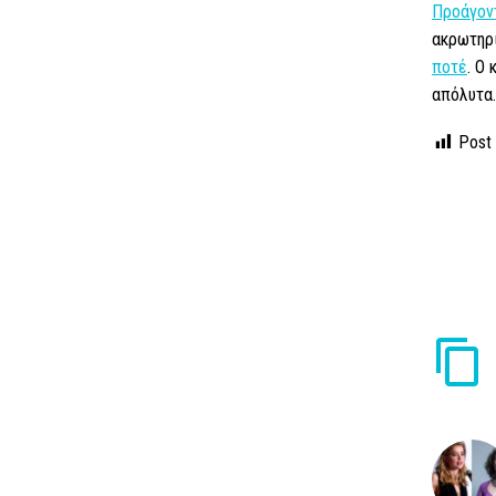
Προάγοντ
ακρωτηρ
ποτέ
. Ο
απόλυτα.
Post