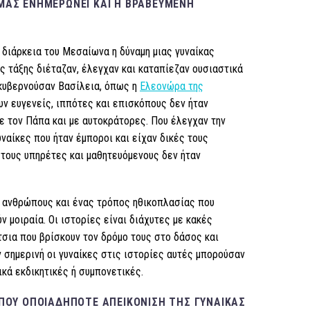
ΜΑΣ ΕΝΗΜΕΡΏΝΕΙ ΚΑΙ Η
ΒΡΑΒΕΥΜΈΝΗ
ν διάρκεια του Μεσαίωνα η δύναμη μιας γυναίκας
ης τάξης διέταζαν, έλεγχαν και καταπίεζαν ουσιαστικά
 κυβερνούσαν Βασίλεια, όπως η
Ελεονώρα της
ουν ευγενείς, ιππότες και επισκόπους δεν ήταν
ε τον Πάπα και με αυτοκράτορες. Που έλεγχαν την
υναίκες που ήταν έμποροι και είχαν δικές τους
 τους υπηρέτες και μαθητευόμενους δεν ήταν
 ανθρώπους και ένας τρόπος ηθικοπλασίας που
μοιραία. Οι ιστορίες είναι διάχυτες με κακές
σια που βρίσκουν τον δρόμο τους στο δάσος και
 σημερινή οι γυναίκες στις ιστορίες αυτές μπορούσαν
κά εκδικητικές ή συμπονετικές.
 ΠΟΥ ΟΠΟΙΑΔΉΠΟΤΕ ΑΠΕΙΚΌΝΙΣΗ ΤΗΣ ΓΥΝΑΊΚΑΣ