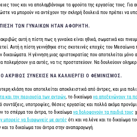
ιες τους και να απολαμβάνουμε τα φρούτα της εργασίας τους. Για α
 ώστε να μπορούν να αντέχουν την σκληρή δουλειά που πρέπει να υ
ΠΊΕΣΗ ΤΩΝ ΓΥΝΑΙΚΏΝ ΉΤΑΝ ΑΦΌΡΗΤΗ.
 ακριβώς αυτή η πίστη πως η γυναίκα είναι ηθικά, σωματικά και πνευ
ετεί. Αυτή η πίστη γεννήθηκε στις σκοτεινές εποχές του Μεσαίωνα 
ν δικαιώματα. Η γέννηση μιας αριστοκρατίας που αποτελείται μόνο 
να πολεμήσουν για αυτές, να τις προστατεύουν. Να δουλεύουν ολημερί
ΤΌ ΑΚΡΙΒΏΣ ΣΥΝΈΧΙΣΕ ΝΑ ΚΑΛΛΙΕΡΓΕΊ Ο ΦΕΜΙΝΙΣΜΌΣ.
τερη κλάση που αποτελείται αποκλειστικά από άντρες, και μια πολι
τα και την περιουσία των αντρών
, το δικαίωμα
να αποξενώνουν τα πα
 συντάξεις, υποτροφίες, θέσεις εργασίας και πολλά ακόμα προνόμια
ν το σπέρμα του άντρα, το δικαίωμα
να δολοφονούν τα παιδιά τους
χ
ην μπορείς να διαφωνείς με αυτές
ότι και να λένε και το δικαίωμα τ
 και το δικαίωμα του άντρα στην αναπαραγωγή.