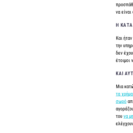
προσπάθε
να είναι
Η ΚΑΤΑ
Και ήταν
την υπηρ
δεν έχου
έτοιμοι 
ΚΑΙ ΑΥ
Μια κατώ
τα χρήμα
σωρό
από
αγοράζου
του
να μ
ελέγχουν