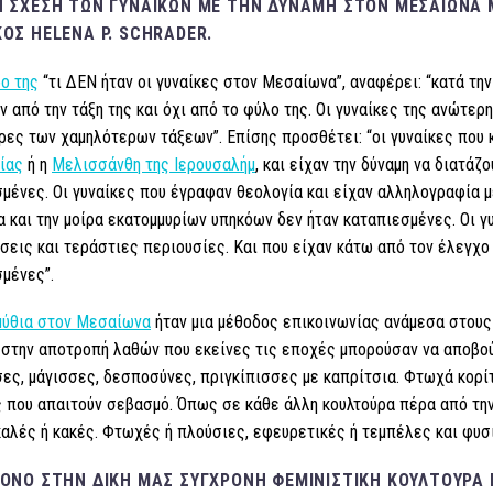
Ν ΣΧΈΣΗ ΤΩΝ ΓΥΝΑΙΚΏΝ ΜΕ ΤΗΝ ΔΎΝΑΜΗ ΣΤΟΝ ΜΕΣΑΊΩΝΑ 
ΚΌΣ HELENA P. SCHRADER.
ο της
“τι ΔΕΝ ήταν οι γυναίκες στον Μεσαίωνα”, αναφέρει: “κατά τη
ν από την τάξη της και όχι από το φύλο της. Οι γυναίκες της ανώτερ
ρες των χαμηλότερων τάξεων”. Επίσης προσθέτει: “οι γυναίκες που
ίας
ή η
Μελισσάνθη της Ιερουσαλήμ
, και είχαν την δύναμη να διατάζ
μένες. Οι γυναίκες που έγραφαν θεολογία και είχαν αλληλογραφία μ
α και την μοίρα εκατομμυρίων υπηκόων δεν ήταν καταπιεσμένες. Οι γ
σεις και τεράστιες περιουσίες. Και που είχαν κάτω από τον έλεγχο
μένες”.
μύθια στον Μεσαίωνα
ήταν μια μέθοδος επικοινωνίας ανάμεσα στους
στην αποτροπή λαθών που εκείνες τις εποχές μπορούσαν να αποβούν 
ες, μάγισσες, δεσποσύνες, πριγκίπισσες με καπρίτσια. Φτωχά κορίτ
 που απαιτούν σεβασμό. Όπως σε κάθε άλλη κουλτούρα πέρα από την
καλές ή κακές. Φτωχές ή πλούσιες, εφευρετικές ή τεμπέλες και φυσι
ΜΌΝΟ ΣΤΗΝ ΔΙΚΉ ΜΑΣ ΣΎΓΧΡΟΝΗ ΦΕΜΙΝΙΣΤΙΚΉ ΚΟΥΛΤΟΎΡΑ