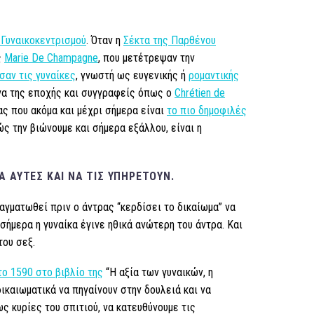
 Γυναικοκεντρισμού
. Όταν η
Σέκτα της Παρθένου
ς
Marie De Champagne
, που μετέτρεψαν την
σαν τις γυναίκες
, γνωστή ως ευγενικής ή
ρομαντικής
ργα της εποχής και συγγραφείς όπως ο
Chrétien de
ς που ακόμα και μέχρι σήμερα είναι
το πιο δημοφιλές
ς την βιώνουμε και σήμερα εξάλλου, είναι η
Α ΑΥΤΈΣ ΚΑΙ ΝΑ ΤΙΣ ΥΠΗΡΕΤΟΎΝ.
αγματωθεί πριν ο άντρας “κερδίσει το δικαίωμα” να
σήμερα η γυναίκα έγινε ηθικά ανώτερη του άντρα. Και
του σεξ.
ο 1590 στο βιβλίο της
“Η αξία των γυναικών, η
δικαιωματικά να πηγαίνουν στην δουλειά και να
ς κυρίες του σπιτιού, να κατευθύνουμε τις