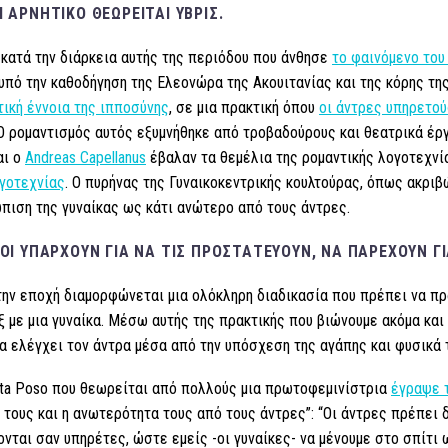
Ι ΑΡΝΗΤΙΚΌ ΘΕΩΡΕΊΤΑΙ ΎΒΡΙΣ.
 κατά την διάρκεια αυτής της περιόδου που άνθησε
το φαινόμενο του
 υπό την καθοδήγηση της Ελεονώρα της Ακουιτανίας και της κόρης τη
ική έννοια της ιπποσύνης
, σε μια πρακτική όπου
οι άντρες υπηρετού
 Ο ρομαντισμός αυτός εξυμνήθηκε από τροβαδούρους και θεατρικά έ
αι ο
Andreas Capellanus
έβαλαν τα θεμέλια της ρομαντικής λογοτεχνία
γοτεχνίας
.
Ο πυρήνας της Γυναικοκεντρικής κουλτούρας, όπως ακριβώ
πιση της γυναίκας ως κάτι ανώτερο από τους άντρες.
ΊΟΙ ΥΠΆΡΧΟΥΝ ΓΙΑ ΝΑ ΤΙΣ ΠΡΟΣΤΑΤΕΎΟΥΝ, ΝΑ ΠΑΡΈΧΟΥΝ ΓΙ
την εποχή διαμορφώνεται μια ολόκληρη διαδικασία που πρέπει να πρ
ξ με μια γυναίκα. Μέσω αυτής της πρακτικής που βιώνουμε ακόμα και 
α ελέγχει τον άντρα μέσα από την υπόσχεση της αγάπης και φυσικά 
ta Poso που θεωρείται από πολλούς μια πρωτοφεμινίστρια
έγραψε τ
 τους και η ανωτερότητα τους από τους άντρες”: “Οι άντρες πρέπει 
νται σαν υπηρέτες, ώστε εμείς -οι γυναίκες- να μένουμε στο σπίτι ω