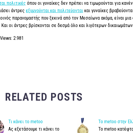
αι πολιτικές
όπου οι γυναίκες δεν πρέπει να τιμωρούνται για κανέν
ιάσει άντρες
εξυμνούνται και πολιτεύονται
και γυναίκες βραβεύοντα
 κοινός παρανομαστής που ξεκινά από τον Μεσαίωνα ακόμα, είναι μια
 Και οι άντρες βρίσκονται σε δεσμά όλο και λιγότερων δικαιωμάτω
 Views:
2.981
RELATED POSTS
Τι κάνει το metoo
Το metoo στην Ε
Ας εξετάσουμε τι κάνει το
Το metoo κατέφτ