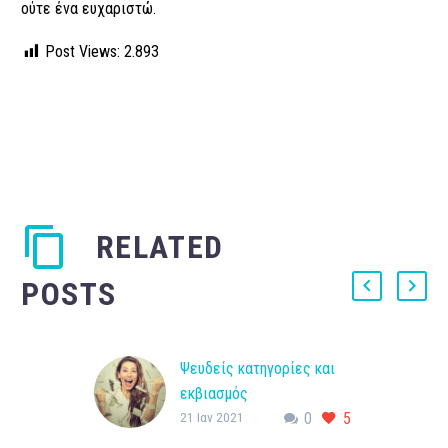
ούτε ένα ευχαριστώ.
Post Views:
2.893
RELATED
POSTS
Ψευδείς κατηγορίες και
εκβιασμός
21 Ιαν 2021
0
5
Πως οι ψευδείς
κατηγορίες και ο