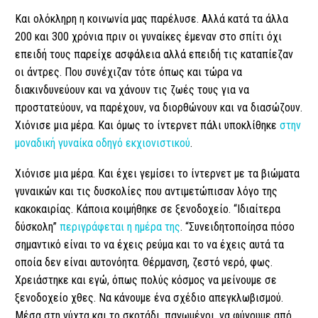
Και ολόκληρη η κοινωνία μας παρέλυσε. Αλλά κατά τα άλλα
200 και 300 χρόνια πριν οι γυναίκες έμεναν στο σπίτι όχι
επειδή τους παρείχε ασφάλεια αλλά επειδή τις καταπίεζαν
οι άντρες. Που συνέχιζαν τότε όπως και τώρα να
διακινδυνεύουν και να χάνουν τις ζωές τους για να
προστατεύουν, να παρέχουν, να διορθώνουν και να διασώζουν.
Χιόνισε μια μέρα. Και όμως το ίντερνετ πάλι υποκλίθηκε
στην
μοναδική γυναίκα οδηγό εκχιονιστικού
.
Χιόνισε μια μέρα. Και έχει γεμίσει το ίντερνετ με τα βιώματα
γυναικών και τις δυσκολίες που αντιμετώπισαν λόγο της
κακοκαιρίας. Κάποια κοιμήθηκε σε ξενοδοχείο. “Ιδιαίτερα
δύσκολη”
περιγράφεται η ημέρα της
. “Συνειδητοποίησα πόσο
σημαντικό είναι το να έχεις ρεύμα και το να έχεις αυτά τα
οποία δεν είναι αυτονόητα. Θέρμανση, ζεστό νερό, φως.
Χρειάστηκε και εγώ, όπως πολύς κόσμος να μείνουμε σε
ξενοδοχείο χθες. Να κάνουμε ένα σχέδιο απεγκλωβισμού.
Μέσα στη νύχτα και το σκοτάδι, παγωμένοι, να φύγουμε από