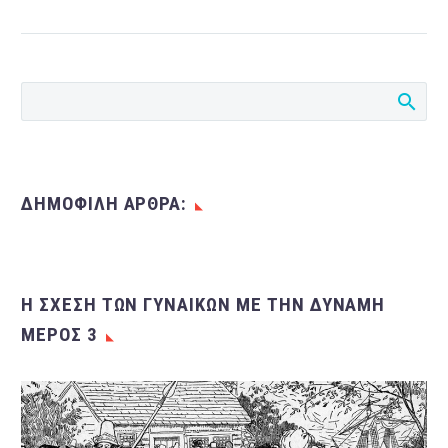
εκβιασμός πάνε χέρι χέρι;
Σε επάγγελμα είχε
αναγάγει μια 41χρονη
Ρουμάνα της οποίας το…
ΔΗΜΟΦΙΛΗ ΑΡΘΡΑ:
Η ΣΧΈΣΗ ΤΩΝ ΓΥΝΑΙΚΏΝ ΜΕ ΤΗΝ ΔΎΝΑΜΗ
ΜΈΡΟΣ 3