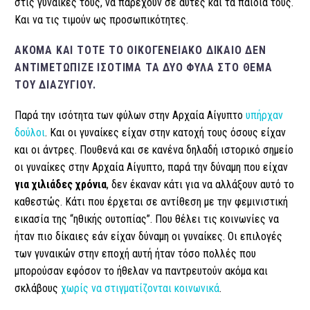
στις γυναίκες τους, να παρέχουν σε αυτές και τα παιδιά τους.
Και να τις τιμούν ως προσωπικότητες.
ΑΚΌΜΑ ΚΑΙ ΤΌΤΕ ΤΟ ΟΙΚΟΓΕΝΕΙΑΚΌ ΔΊΚΑΙΟ ΔΕΝ
ΑΝΤΙΜΕΤΏΠΙΖΕ ΙΣΌΤΙΜΑ ΤΑ ΔΥΟ ΦΎΛΑ ΣΤΟ ΘΈΜΑ
ΤΟΥ ΔΙΑΖΥΓΊΟΥ.
Παρά την ισότητα των φύλων στην Αρχαία Αίγυπτο
υπήρχαν
δούλοι
. Και οι γυναίκες είχαν στην κατοχή τους όσους είχαν
και οι άντρες. Πουθενά και σε κανένα δηλαδή ιστορικό σημείο
οι γυναίκες στην Αρχαία Αίγυπτο, παρά την δύναμη που είχαν
για χιλιάδες χρόνια
,
δεν έκαναν κάτι για να αλλάξουν αυτό το
καθεστώς. Κάτι που έρχεται σε αντίθεση με την φεμινιστική
εικασία της “ηθικής ουτοπίας”. Που θέλει τις κοινωνίες να
ήταν πιο δίκαιες εάν είχαν δύναμη οι γυναίκες. Οι επιλογές
των γυναικών στην εποχή αυτή ήταν τόσο πολλές που
μπορούσαν εφόσον το ήθελαν να παντρευτούν ακόμα και
σκλάβους
χωρίς να στιγματίζονται κοινωνικά
.