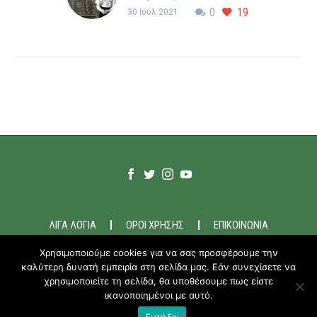
30 Ιούλ 2021
0
19
αντρών στην εκπαίδευση
Οι συστηματικές
διακρίσεις εναντίων των
αντρών στην εκπαίδευση
Ας δούμε τι γίνεται στην
υποτιθέμενη ανισότητα και
τις διακρίσεις στον
χώρο…
ΛΙΓΑ ΛΟΓΙΑ
ΟΡΟΙ ΧΡΗΣΗΣ
ΕΠΙΚΟΙΝΩΝΙΑ
Χρησιμοποιούμε cookies για να σας προσφέρουμε την
καλύτερη δυνατή εμπειρία στη σελίδα μας. Εάν συνεχίσετε να
2020-21 © ODEM.GR
χρησιμοποιείτε τη σελίδα, θα υποθέσουμε πως είστε
ικανοποιημένοι με αυτό.
Εντάξει