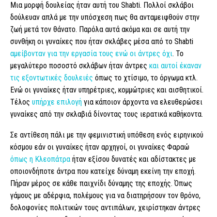
Μια μορφή δουλείας ήταν αυτή του Shabti. Πολλοί σκλάβοι
δούλευαν απλά με την υπόσχεση πως θα ανταμειφθούν στην
ζωή μετά τον θάνατο. Παρόλα αυτά ακόμα και σε αυτή την
συνθήκη οι γυναίκες που ήταν σκλάβες μέσα από το Shabti
αμείβονταν για την εργασία τους ενώ οι άντρες όχι
. Το
μεγαλύτερο ποσοστό σκλάβων ήταν άντρες
και αυτοί έκαναν
τις εξοντωτικές δουλειές
όπως το χτίσιμο, το όργωμα κτλ.
Ενώ οι γυναίκες ήταν υπηρέτριες, κομμώτριες και αισθητικοί.
Τέλος
υπήρχε επιλογή
για κάποιον άρχοντα να ελευθερώσει
γυναίκες από την σκλαβιά δίνοντας τους ιερατικά καθήκοντα.
Σε αντίθεση πάλι με την φεμινιστική υπόθεση ενός ειρηνικού
κόσμου εάν οι γυναίκες ήταν αρχηγοί, οι γυναίκες Φαραώ
όπως η Κλεοπάτρα
ήταν εξίσου δυνατές και αδίστακτες με
οποιονδήποτε άντρα που κατείχε δύναμη εκείνη την εποχή.
Πήραν μέρος σε κάθε παιχνίδι δύναμης της εποχής. Όπως
γάμους με αδέρφια, πολέμους για να διατηρήσουν τον θρόνο,
δολοφονίες πολιτικών τους αντιπάλων, χειρίστηκαν άντρες