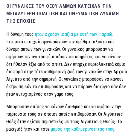
ΟΙ ΓΥΝΑΊΚΕΣ ΤΟΥ ΘΕΟΎ ΆΜΜΩΝ ΚΑΤΕΊΧΑΝ ΤΗΝ
ΜΕΓΑΛΎΤΕΡΗ ΠΟΛΙΤΙΚΉ ΚΑΙ ΠΝΕΥΜΑΤΙΚΉ ΔΎΝΑΜΗ
ΤΗΣ ΕΠΟΧΉΣ.
Η δύναμη τους
ήταν σχεδόν ισάξια με αυτή των Φαραώ
.
Ιστορικά στοιχεία φανερώνουν τον αμύθητο πλούτο και
δύναμη αυτών των γυναικών. Οι γυναίκες μπορούσαν να
αφήσουν την ανατροφή παιδιών σε υπηρέτες και να κάνουν
ότι ήθελαν έξω από το σπίτι. Δεν υπήρχε κυριολεκτικά καμία
διαφορά στην τότε καθημερινή ζωή των γυναικών στην Αρχαία
Αίγυπτο από την σημερινή. Οι γυναίκες μπορούσαν να κάνουν
έκτρωση εάν το επιθυμούσαν, και να πάρουν διαζύγιο εάν δεν
ήταν ευτυχισμένες στον γάμο τους.
Μπορούσαν επίσης να κάνουν διαθήκες και να αφήσουν την
περιουσία τους σε όποιον αυτές επιθυμούσαν. Οι Αιγύπτιες
Θεές ήταν εξίσου σημαντικές με τους Αιγύπτιους Θεούς. Το
μακιγιάζ ήταν και τότε
μέρος της καθημερινότητας τους
.