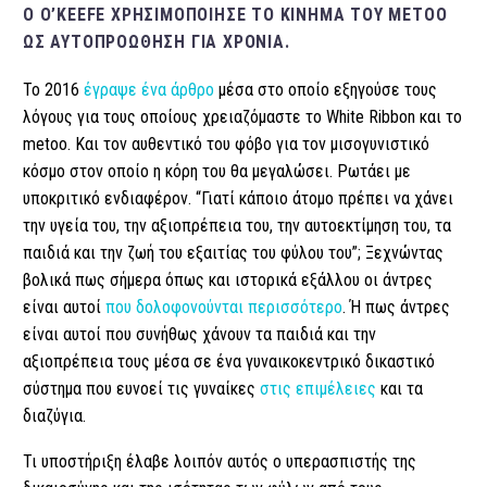
Ο O’KEEFE ΧΡΗΣΙΜΟΠΟΊΗΣΕ ΤΟ ΚΊΝΗΜΑ ΤΟΥ METOO
ΩΣ ΑΥΤΟΠΡΟΏΘΗΣΗ ΓΙΑ ΧΡΌΝΙΑ.
To 2016
έγραψε ένα άρθρο
μέσα στο οποίο εξηγούσε τους
λόγους για τους οποίους χρειαζόμαστε το White Ribbon και το
metoo. Και τον αυθεντικό του φόβο για τον μισογυνιστικό
κόσμο στον οποίο η κόρη του θα μεγαλώσει. Ρωτάει με
υποκριτικό ενδιαφέρον. “Γιατί κάποιο άτομο πρέπει να χάνει
την υγεία του, την αξιοπρέπεια του, την αυτοεκτίμηση του, τα
παιδιά και την ζωή του εξαιτίας του φύλου του”; Ξεχνώντας
βολικά πως σήμερα όπως και ιστορικά εξάλλου οι άντρες
είναι αυτοί
που δολοφονούνται περισσότερο
. Ή πως άντρες
είναι αυτοί που συνήθως χάνουν τα παιδιά και την
αξιοπρέπεια τους μέσα σε ένα γυναικοκεντρικό δικαστικό
σύστημα που ευνοεί τις γυναίκες
στις επιμέλειες
και τα
διαζύγια.
Τι υποστήριξη έλαβε λοιπόν αυτός ο υπερασπιστής της