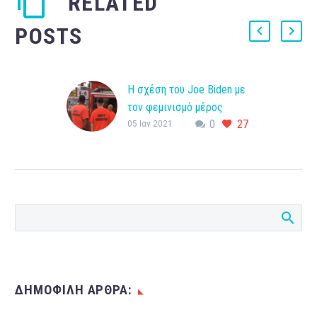
RELATED
POSTS
Η σχέση του Joe Biden με
τον φεμινισμό μέρος
05 Ιαν 2021
0
27
τέταρτο
Στο τρίτο μέρος της
σειράς αυτών των άρθρων
είδαμε πως ο Joe Biden
και ο φεμινισμός
αντιμετωπίζουν τις
γυναίκες φυλακισμένους…
ΔΗΜΟΦΙΛΗ ΑΡΘΡΑ: