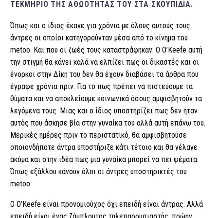
ΤΕΚΜΉΡΙΟ ΤΗΣ ΑΘΩΌΤΗΤΑΣ ΤΟΥ ΣΤΑ ΣΚΟΥΠΊΔΙΑ.
Όπως και ο ίδιος έκανε για χρόνια με όλους αυτούς τους
άντρες οι οποίοι κατηγορούνταν μέσα από το κίνημα του
metoo. Και που οι ζωές τους καταστράφηκαν. Ο O’Keefe αυτή
την στιγμή θα κάνει καλά να ελπίζει πως οι δικαστές και οι
ένορκοι στην Δίκη του δεν θα έχουν διαβάσει τα άρθρα που
έγραφε χρόνια πριν. Για το πως πρέπει να πιστεύουμε τα
θύματα και να αποκλείουμε κοινωνικά όσους αμφισβητούν τα
λεγόμενα τους. Μιας και ο ίδιος υποστηρίζει πως δεν ήταν
αυτός που άσκησε βία στην γυναίκα του αλλά αυτή επάνω του.
Μερικές ημέρες πριν το περιστατικό, θα αμφισβητούσε
οποιονδήποτε άντρα υποστήριζε κάτι τέτοιο και θα γέλαγε
ακόμα και στην ιδέα πως μια γυναίκα μπορεί να πει ψέματα.
Όπως εξάλλου κάνουν όλοι οι άντρες υποστηρικτές του
metoo.
Ο O’Keefe είναι προνομιούχος όχι επειδή είναι άντρας. Αλλά
επειδή είναι ένας ζάμπλουτος τηλεπαρουσιαστής, πρώην