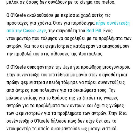
μπλοκ σε όσους δεν συνάδουν με το κίνημα του metoo.
O O’Keefe ακολουθούσε με περίσσια χαρά αυτές τις
προσταγές για χρόνια. Όταν για παράδειγμα
πήρε συνέντευξη
από την Cassie Jaye
, την σκηνοθέτη του
Red Pill
. Ενός
ντοκιμαντέρ που τόλμησε να ασχοληθεί με τα προβλήματα των
αντρών. Και που οι φεμινίστριες κατάφεραν να απαγορέψουν
την προβολή του στις αίθουσες της Αυστραλίας.
O O’Keefe συκοφάντησε την Jaye για προώθηση μισογυνισμού.
Στην συνέντευξη του επιτέθηκε με μανία στην σκηνοθέτη και
πρώην φεμινίστρια επειδή τόλμησε να πάρει συνεντεύξεις
από άντρες που πολεμάνε για τα δικαιώματα τους. Την
μάλωσε επίσης για το θράσος της να ζητάει τις γνώμες
αντρών για τα προβλήματα των αντρών, και όχι τις γνώμες
των φεμινιστριών για τα προβλήματα των αντρών. Στην ίδια
συνέντευξη ο O’Keefe δήλωσε πως δεν είχε δει καν το
ντοκιμαντέρ το οποίο συκοφαντούσε ως μισογυνιστικό.