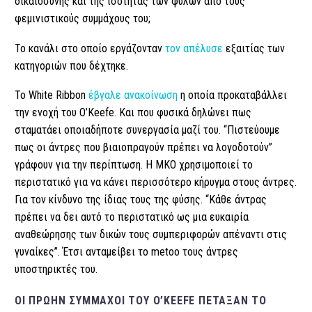
δικαιοσύνης και της ισότητας των φύλων από τους
φεμινιστικούς συμμάχους του;
Το κανάλι στο οποίο εργάζονταν
τον απέλυσε
εξαιτίας των
κατηγοριών που δέχτηκε.
To White Ribbon
έβγαλε ανακοίνωση
η οποία προκαταβάλλει
την ενοχή του O’Keefe. Και που φυσικά δηλώνει πως
σταματάει οποιαδήποτε συνεργασία μαζί του. “Πιστεύουμε
πως οι άντρες που βιαιοπραγούν πρέπει να λογοδοτούν”
γράφουν για την περίπτωση. Η ΜΚΟ χρησιμοποιεί το
περιστατικό για να κάνει περισσότερο κήρυγμα στους άντρες.
Για τον κίνδυνο της ίδιας τους της φύσης. “Κάθε άντρας
πρέπει να δει αυτό το περιστατικό ως μια ευκαιρία
αναθεώρησης των δικών τους συμπεριφορών απέναντι στις
γυναίκες”. Έτσι ανταμείβει το metoo τους άντρες
υποστηρικτές του.
ΟΙ ΠΡΏΗΝ ΣΎΜΜΑΧΟΙ ΤΟΥ O’KEEFE ΠΈΤΑΞΑΝ ΤΟ