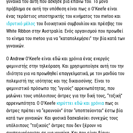
γυναίκα του αυτή που άσκησε βία επάνω του. Το μόνο
πρόβλημα σε αυτή την υπόθεση είναι πως ο O’Keefe είναι
ένας τεράστιος υποστηρικτής του κινήματος του metoo και
ιδρυτικό μέλος
του διοικητικού συμβουλίου και πρέσβης του
White Ribbon στην Αυστραλία. Ενός οργανισμού που προωθεί
το κίνημα του metoo για να “καταπολεμήσει” την βία κατά των
γυναικών.
Ο Andrew O’Keefe είναι εδώ και χρόνια ένας ενεργός
φεμινιστής στην τηλεόραση. Και χρησιμοποίησε αυτή του την
ιδιότητα για να προωθηθεί επαγγελματικά, με τον μανδύα του
πολεμιστή της ισότητας και της δικαιοσύνης. Είναι το
φεμινιστικό πρόσωπο της “υγιούς” αρρενωπότητας, που
μαλώνει τους υπόλοιπους άντρες για την δική τους, “τοξική”
αρρενωπότητα. Ο O’Keefe
κηρύττει εδώ και χρόνια
πως οι
άντρες πρέπει να “ερευνούν” όταν “υποπτεύονται” έστω βία
κατά των γυναικών. Και φυσικά δασκαλεύει συνεχώς τους
υπόλοιπους “τοξικούς” άντρες που δεν ξέρουν να
συμπεριφέρονται σε μια γυναίκα. Και που είναι βίαιοι