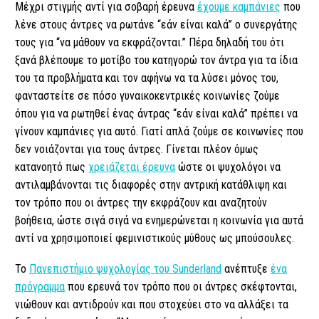
Μέχρι στιγμής αντί για σοβαρή έρευνα
έχουμε καμπάνιες
που
λένε στους άντρες να ρωτάνε “εάν είναι καλά” ο συνεργάτης
τους για “να μάθουν να εκφράζονται.” Πέρα δηλαδή του ότι
ξανά βλέπουμε το μοτίβο του κατηγορώ τον άντρα για τα ίδια
του τα προβλήματα και τον αφήνω να τα λύσει μόνος του,
φανταστείτε σε πόσο γυναικοκεντρικές κοινωνίες ζούμε
όπου για να ρωτηθεί ένας άντρας “εάν είναι καλά” πρέπει να
γίνουν καμπάνιες για αυτό. Γιατί απλά ζούμε σε κοινωνίες που
δεν νοιάζονται για τους άντρες. Γίνεται πλέον όμως
κατανοητό πως
χρειάζεται έρευνα
ώστε οι ψυχολόγοι να
αντιλαμβάνονται τις διαφορές στην αντρική κατάθλιψη και
τον τρόπο που οι άντρες την εκφράζουν και αναζητούν
βοήθεια, ώστε σιγά σιγά να ενημερώνεται η κοινωνία για αυτά
αντί να χρησιμοποιεί φεμινιστικούς μύθους ως μπούσουλες.
Το
Πανεπιστήμιο ψυχολογίας του Sunderland
ανέπτυξε
ένα
πρόγραμμα
που ερευνά τον τρόπο που οι άντρες σκέφτονται,
νιώθουν και αντιδρούν και που στοχεύει στο να αλλάξει τα