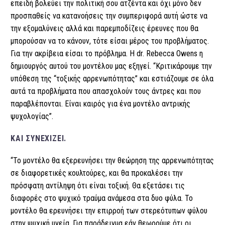
επειδή βολεύει την πολιτική σου ατζέντα και όχι μόνο δεν
προσπαθείς να κατανοήσεις την συμπεριφορά αυτή ώστε να
την εξομαλύνεις αλλά και παρεμποδίζεις έρευνες που θα
μπορούσαν να το κάνουν, τότε είσαι μέρος του προβλήματος.
Για την ακρίβεια είσαι το πρόβλημα. Η dr. Rebecca Owens η
δημιουργός αυτού του μοντέλου μας εξηγεί. “Κριτικάρουμε την
υπόθεση της “τοξικής αρρενωπότητας” και εστιάζουμε σε όλα
αυτά τα προβλήματα που απασχολούν τους άντρες και που
παραβλέπονται. Είναι καιρός για ένα μοντέλο αντρικής
ψυχολογίας”.
ΚΑΙ ΣΥΝΕΧΊΖΕΙ.
“Το μοντέλο θα εξερευνήσει την θεώρηση της αρρενωπότητας
σε διαφορετικές κουλτούρες, και θα προκαλέσει την
πρόσφατη αντίληψη ότι είναι τοξική. Θα εξετάσει τις
διαφορές στο ψυχικό τραύμα ανάμεσα στα δυο φύλα. Το
μοντέλο θα ερευνήσει την επιρροή των στερεότυπων φύλου
στην ψυχική υγεία. Για παράδειγμα εάν θεωρούμε ότι οι