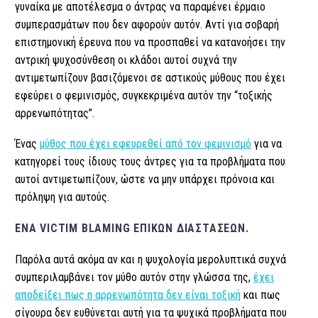
γυναίκα με αποτέλεσμα ο άντρας να παραμένει έρμαιο
συμπερασμάτων που δεν αφορούν αυτόν. Αντί για σοβαρή
επιστημονική έρευνα που να προσπαθεί να κατανοήσει την
αντρική ψυχοσύνθεση οι κλάδοι αυτοί συχνά την
αντιμετωπίζουν βασιζόμενοι σε αστικούς μύθους που έχει
εφεύρει ο φεμινισμός, συγκεκριμένα αυτόν την “τοξικής
αρρενωπότητας”.
Ένας
μύθος που έχει εφευρεθεί από τον φεμινισμό
για να
κατηγορεί τους ίδιους τους άντρες για τα προβλήματα που
αυτοί αντιμετωπίζουν, ώστε να μην υπάρχει πρόνοια και
πρόληψη για αυτούς.
ΈΝΑ VICTIM BLAMING ΕΠΙΚΏΝ ΔΙΑΣΤΆΣΕΩΝ.
Παρόλα αυτά ακόμα αν και η ψυχολογία μερολυπτικά συχνά
συμπεριλαμβάνει τον μύθο αυτόν στην γλώσσα της,
έχει
αποδείξει πως η αρρενωπότητα δεν είναι τοξική
και πως
σίγουρα δεν ευθύνεται αυτή για τα ψυχικά προβλήματα που