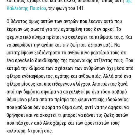
και όπως έχουμε δει και σε άλλες υποθέσεις. Όπως αυτή
της
Καλλιόπης Παισίου
, την φωνή του 141.
Ο θάνατος όμως αυτών των αντρών που έκαναν αυτό που
έκριναν ως σωστό για την αγαπημένη τους δεν αρκεί. Το
φεμινιστικό κίνημα πρέπει να σκυλέψει τα πτώματα τους. Και
να ακυρώσει την αγάπη και την ζωή που έζησαν μαζί. Να
μετατρέψουν ξεδιάντροπα το ανθρώπινο μαρτύριο τους σε
ένα εργαλείο διεκδίκησης της παρανοικής ατζέντας τους. Που
εκτιμά την κλίμακα των σχέσεων των ανθρώπων όχι μέσα από
φίλτρα ενδιαφέροντος, αγάπης και ανθρωπιάς. Αλλά από ένα
φίλτρο μίσους και υποτιθέμενου ελέγχου. Απαιτώντας ξανά
από την δημόσια σφαίρα να ασχοληθεί με ένα τόσο σοβαρό
θέμα μόνο μέσα από το πρίσμα της φεμινιστικής ιδεολογίας
που καθόλου δεν αφορά το θέμα αυτό, αντί να την αφήσει να
θρηνήσει και να σκεφτεί τι μπορεί να κάνει τις ζωές αυτών
που πάσχουν από Αλτσχάιμερ και των φροντιστών τους
καλύτερη. Ντροπή σας.