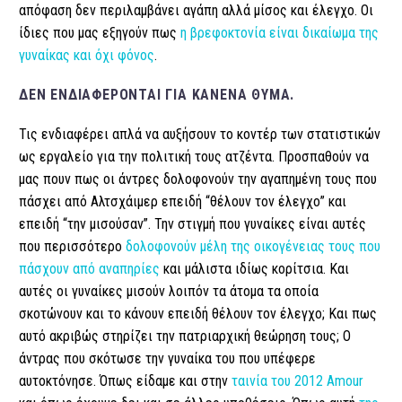
απόφαση δεν περιλαμβάνει αγάπη αλλά μίσος και έλεγχο. Οι
ίδιες που μας εξηγούν πως
η βρεφοκτονία είναι δικαίωμα της
γυναίκας και όχι φόνος
.
ΔΕΝ ΕΝΔΙΑΦΈΡΟΝΤΑΙ ΓΙΑ ΚΑΝΈΝΑ ΘΎΜΑ.
Τις ενδιαφέρει απλά να αυξήσουν το κοντέρ των στατιστικών
ως εργαλείο για την πολιτική τους ατζέντα. Προσπαθούν να
μας πουν πως οι άντρες δολοφονούν την αγαπημένη τους που
πάσχει από Αλτσχάιμερ επειδή “θέλουν τον έλεγχο” και
επειδή “την μισούσαν”. Την στιγμή που γυναίκες είναι αυτές
που περισσότερο
δολοφονούν μέλη της οικογένειας τους που
πάσχουν από αναπηρίες
και μάλιστα ιδίως κορίτσια. Και
αυτές οι γυναίκες μισούν λοιπόν τα άτομα τα οποία
σκοτώνουν και το κάνουν επειδή θέλουν τον έλεγχο; Και πως
αυτό ακριβώς στηρίζει την πατριαρχική θεώρηση τους; Ο
άντρας που σκότωσε την γυναίκα του που υπέφερε
αυτοκτόνησε. Όπως είδαμε και στην
ταινία του 2012 Amour