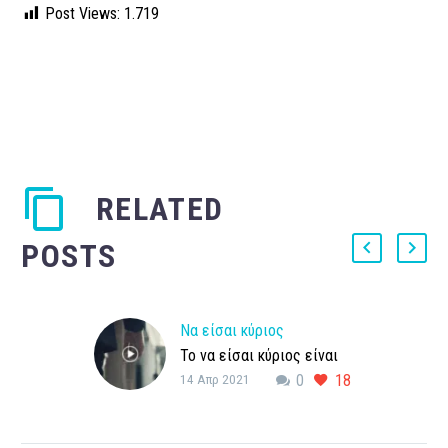
Post Views:
1.719
RELATED
POSTS
Να είσαι κύριος
Το να είσαι κύριος είναι
14 Απρ 2021
0
18
κάτι που οι φεμινίστριες
συχνά ξεχνούν πως
επιβάλλεται στους