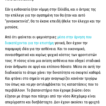
Εάν η ευθανασία ήταν νόμιμη στην Ελλάδα, και ο άντρας της
την επέλεγε για την αγαπημένη του θα ήταν και αυτό
“γυναικοκτονία”; Θα το έκανε επειδή ήθελε τον έλεγχο και την
μισούσε;
Από ότι φαίνεται οι φεμιviστριες
μέσα στην άρνηση που
διακατέχονται για την επιστήμη
γενικά, δεν έχουν την
παραμικρή ιδέα για την ασθένεια. Και το οικονομικό,
συναισθηματικό και κυρίως ψυχικό κόστος των φροντιστών
τους. Η νόσος είναι μια ανίατη ασθένεια που οδηγεί σταδιακά
έναν άνθρωπο σε αργό και επίπονο θάνατο. Μέσα σε αυτή την
διαδικασία το άτομο χάνει την δυνατότητα να σκεφτεί καθαρά.
Και φτάνει στο σημείο να μην αναγνωρίζει κανέναν τριγύρω
του όπως και να μην αντιλαμβάνεται τις καταστάσεις που το
περιβάλλουν. Το βασανιστήριο που έχουμε βιώσει όσοι
έζησαν με άτομο που πάσχει από την νόσο Άλτχάιμερ είναι
απερίγραπτο και δυσβάσταχτο. Δεν έχουν ακούσει τα φριχτά