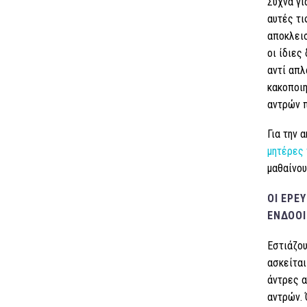
Συχνά γι
αυτές τι
αποκλεισ
οι ίδιες
αντί απλ
κακοποιη
αντρών π
Για την 
μητέρες 
μαθαίνου
ΟΙ ΈΡΕ
ΕΝΔΟΟΙ
Εστιάζου
ασκείται
άντρες α
αντρών. 