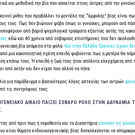
ικά και μεθοδικά την βία που ασκείται στους άντρες από την γυναίκα
κοινοί μύθοι που προβάλλει το μοντέλο της “‘έμφυλης” βίας είναι πω
υς τους. Πως δεν βιώνουν φόβο όπως οι γυναίκες, μπορούν ανά πάσα
υποφέρουν από βαριά ψυχολογικά τραύματα εξαιτίας αυτής της κακο
υνες
εδώ και 40 χρόνια από σοβαρούς επιστήμονες που δεν ακολουθο
γενειακή βία ανάμεσα στα φύλα.
Και στην Ελλάδα
.
Έρευνες έχουν δε
από μια κακοποιητική σχέση επειδή φοβούνται πως η μητέρα θα πάρε
ση επάνω τους. Ή επειδή η ζωή τους ήταν απόλυτα ελεγχόμενη από τ
οι από αυτήν και δεν είχαν που αλλού να πάνε.
λία για παράδειγμα ο βασικότερος λόγος αστεγίας των αντρών
φαίν
πό τις συντρόφους τους.
ΟΓΕΝΕΙΑΚΌ ΔΊΚΑΙΟ ΠΑΊΖΕΙ ΣΟΒΑΡΌ ΡΌΛΟ ΣΤΗΝ ΑΔΥΝΑΜΊΑ
Σ.
τας από πριν πως η νομοθεσία και τα Δικαστήρια
ευνοούν τις γυναί
ου είναι θύματα ενδοοικογενειακής βίας δυσκολεύονται να απομακρυ