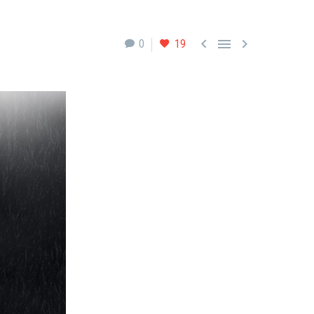



0
19