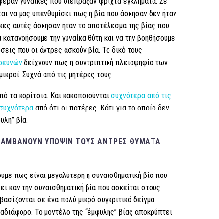
φεραν γυναίκες που διέπραξαν φριχτά εγκλήματα. Σε
αι να μας υπενθυμίσει πως η βία που άσκησαν δεν ήταν
ίκες αυτές άσκησαν ήταν το αποτέλεσμα της βίας που
α κατανοήσουμε την γυναίκα θύτη και να την βοηθήσουμε
σεις που οι άντρες ασκούν βία. Το δικό τους
ερευνών
δείχνουν πως η συντριπτική πλειοψηφία των
μικροί. Συχνά από τις μητέρες τους.
πό τα κορίτσια. Και κακοποιούνται
συχνότερα από τις
 συχνότερα
από ότι οι πατέρες. Κάτι για το οποίο δεν
υλη” βία.
 ΛΑΜΒΆΝΟΥΝ ΥΠΌΨΙΝ ΤΟΥΣ ΆΝΤΡΕΣ ΘΎΜΑΤΑ
ουμε πως είναι μεγαλύτερη η συναισθηματική βία που
ει καν την συναισθηματική βία που ασκείται στους
ασίζονται σε ένα πολύ μικρό συγκριτικά δείγμα
 αδιάφορο. Το μοντέλο της “έμφυλης” βίας αποκρύπτει