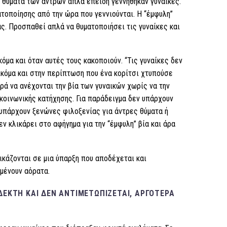
 θύματα των αντρών απλά επειδή γεννήθηκαν γυναίκες.
ατοποίησης από την ώρα που γεννιούνται. Η “έμφυλη”
ς. Προσπαθεί απλά να θυματοποιήσει τις γυναίκες και
κόμα και όταν αυτές τους κακοποιούν. “Τις γυναίκες δεν
Ακόμα και στην περίπτωση που ένα κορίτσι χτυπούσε
ρά να ανέχονται την βία των γυναικών χωρίς να την
 κοινωνικής κατήχησης. Για παράδειγμα δεν υπάρχουν
 υπάρχουν ξενώνες φιλοξενίας για άντρες θύματα ή
ν κλικάρει στο αφήγημα για την “έμφυλη” βία και άρα
δικάζονται σε μια ύπαρξη που αποδέχεται και
αμένουν αόρατα.
ΟΔΕΚΤΉ ΚΑΙ ΔΕΝ ΑΝΤΙΜΕΤΩΠΊΖΕΤΑΙ, ΑΡΓΌΤΕΡΑ