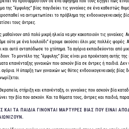
ρέπει να προσαρμοστούν σε ένα αφήγημα που τους εξηγεί πως είναι
μα της “έμφυλης” βίας παγιδεύει τις γυναίκες σε ένα καθεστώς θυμ
προσπαθεί να αντιμετωπίσει το πρόβλημα της ενδοοικογενειακής βία
ατίσει τους άντρες.
ς μαθαίνουν από πολύ μικρή ηλικία να μην κακοποιούν τις γυναίκες. Α
άμε ούτε με ένα λουλούδι” έχουμε ακούσει όλοι μας πολλές φορές. 
ι και αυτό ανταπόδωσε το χτύπημα. Τα αγόρια εκπαιδεύονται από μικ
δουν. Το μοντέλο της “έμφυλης” βίας είναι μια προέκταση αυτής της
ατα επανένταξης γυναικών που ασκούν βία σε άντρες ή παιδιά. Δεν
 αγόρια. Η ύπαρξη των γυναικών ως θύτες ενδοοικογενειακής βίας δε
νωρίζεται.
 θεραπεία, στήριξη και επανένταξη, οι γυναίκες που ασκούν βία κατα
νει την βία που ασκούν. Και τα θύματα τους, άντρες και παιδιά, παρ
ΑΣ ΚΑΙ ΤΑ ΠΑΙΔΙΆ ΓΊΝΟΝΤΑΙ ΜΆΡΤΥΡΕΣ ΒΊΑΣ ΠΟΥ ΕΊΝΑΙ ΑΠ
ΑΙΩΝΊΖΟΥΝ.