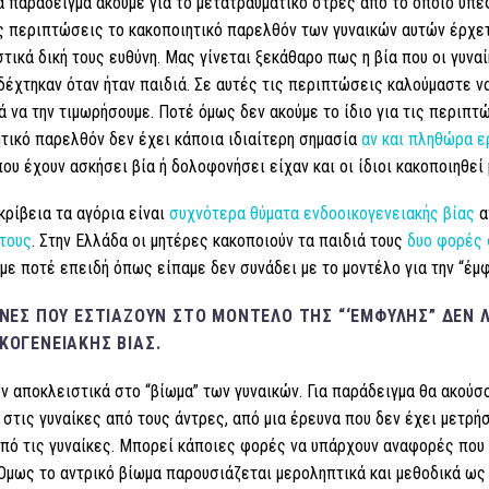
α παράδειγμα ακούμε για το μετατραυματικό στρες από το οποίο υπέ
ς περιπτώσεις το κακοποιητικό παρελθόν των γυναικών αυτών έρχετ
τικά δική τους ευθύνη. Μας γίνεται ξεκάθαρο πως η βία που οι γυνα
 δέχτηκαν όταν ήταν παιδιά. Σε αυτές τις περιπτώσεις καλούμαστε ν
ά να την τιμωρήσουμε. Ποτέ όμως δεν ακούμε το ίδιο για τις περιπτώ
τικό παρελθόν δεν έχει κάποια ιδιαίτερη σημασία
αν και πληθώρα 
ου έχουν ασκήσει βία ή δολοφονήσει είχαν και οι ίδιοι κακοποιηθεί 
ακρίβεια τα αγόρια είναι
συχνότερα θύματα ενδοοικογενειακής βίας
α
τους
. Στην Ελλάδα οι μητέρες κακοποιούν τα παιδιά τους
δυο φορές
με ποτέ επειδή όπως είπαμε δεν συνάδει με το μοντέλο για την “έμφ
ΥΝΕΣ ΠΟΥ ΕΣΤΙΆΖΟΥΝ ΣΤΟ ΜΟΝΤΈΛΟ ΤΗΣ “‘ΈΜΦΥΛΗΣ” ΔΕΝ
ΚΟΓΕΝΕΙΑΚΉΣ ΒΊΑΣ.
ν αποκλειστικά στο “βίωμα” των γυναικών. Για παράδειγμα θα ακούσ
 στις γυναίκες από τους άντρες, από μια έρευνα που δεν έχει μετρήσ
πό τις γυναίκες. Μπορεί κάποιες φορές να υπάρχουν αναφορές που β
Όμως το αντρικό βίωμα παρουσιάζεται μεροληπτικά και μεθοδικά ως