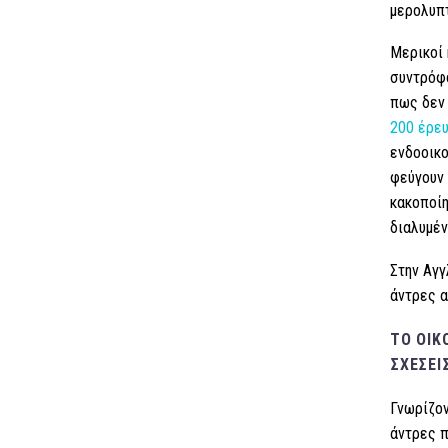
μερολυπτ
Μερικοί 
συντρόφο
πως δεν 
200 έρε
ενδοοικο
φεύγουν 
κακοποίη
διαλυμέν
Στην Αγγ
άντρες α
ΤΟ ΟΙΚ
ΣΧΈΣΕΙ
Γνωρίζον
άντρες π