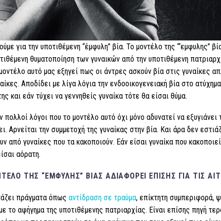
ούμε για την υποτιθέμενη “έμφυλη” βία. Το μοντέλο της “‘εμφυλης” βί
τιθέμενη θυματοποίηση των γυναικών από την υποτιθέμενη πατριαρχ
 μοντέλο αυτό μας εξηγεί πως οι άντρες ασκούν βία στις γυναίκες απ
ναίκες. Αποδίδει με λίγα λόγια την ενδοοικογενειακή βία στο ατύχημ
της και εάν τύχει να γεννηθείς γυναίκα τότε θα είσαι θύμα.
 πολλοί λόγοι που το μοντέλο αυτό όχι μόνο αδυνατεί να εξυγιάνει
ει. Αρνείται την συμμετοχή της γυναίκας στην βία. Και άρα δεν εστι
ν από γυναίκες που τα κακοποιούν. Εάν είσαι γυναίκα που κακοποιεί
είσαι αόρατη.
ΤΈΛΟ ΤΗΣ “ΈΜΦΥΛΗΣ” ΒΊΑΣ ΑΔΙΑΦΟΡΕΊ ΕΠΊΣΗΣ ΓΙΑ ΤΙΣ ΑΙΤΊ
τάζει πράγματα όπως
αντίδραση σε τραύμα
, επίκτητη συμπεριφορά, 
με το αφήγημα της υποτιθέμενης πατριαρχίας. Είναι επίσης πηγή τεράσ