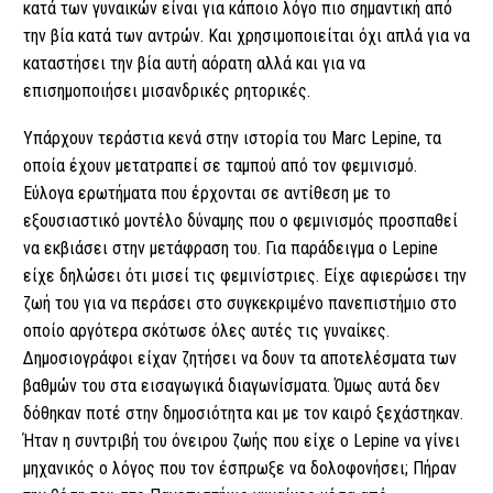
κατά των γυναικών είναι για κάποιο λόγο πιο σημαντική από
την βία κατά των αντρών. Και χρησιμοποιείται όχι απλά για να
καταστήσει την βία αυτή αόρατη αλλά και για να
επισημοποιήσει μισανδρικές ρητορικές.
Υπάρχουν τεράστια κενά στην ιστορία του Marc Lepine, τα
οποία έχουν μετατραπεί σε ταμπού από τον φεμινισμό.
Εύλογα ερωτήματα που έρχονται σε αντίθεση με το
εξουσιαστικό μοντέλο δύναμης που ο φεμινισμός προσπαθεί
να εκβιάσει στην μετάφραση του. Για παράδειγμα ο Lepine
είχε δηλώσει ότι μισεί τις φεμινίστριες. Είχε αφιερώσει την
ζωή του για να περάσει στο συγκεκριμένο πανεπιστήμιο στο
οποίο αργότερα σκότωσε όλες αυτές τις γυναίκες.
Δημοσιογράφοι είχαν ζητήσει να δουν τα αποτελέσματα των
βαθμών του στα εισαγωγικά διαγωνίσματα. Όμως αυτά δεν
δόθηκαν ποτέ στην δημοσιότητα και με τον καιρό ξεχάστηκαν.
Ήταν η συντριβή του όνειρου ζωής που είχε ο Lepine να γίνει
μηχανικός ο λόγος που τον έσπρωξε να δολοφονήσει; Πήραν