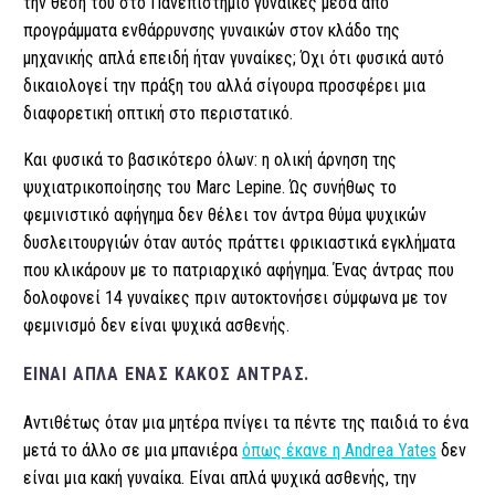
την θέση του στο Πανεπιστήμιο γυναίκες μέσα από
προγράμματα ενθάρρυνσης γυναικών στον κλάδο της
μηχανικής απλά επειδή ήταν γυναίκες; Όχι ότι φυσικά αυτό
δικαιολογεί την πράξη του αλλά σίγουρα προσφέρει μια
διαφορετική οπτική στο περιστατικό.
Και φυσικά το βασικότερο όλων: η ολική άρνηση της
ψυχιατρικοποίησης του Marc Lepine. Ώς συνήθως το
φεμινιστικό αφήγημα δεν θέλει τον άντρα θύμα ψυχικών
δυσλειτουργιών όταν αυτός πράττει φρικιαστικά εγκλήματα
που κλικάρουν με το πατριαρχικό αφήγημα. Ένας άντρας που
δολοφονεί 14 γυναίκες πριν αυτοκτονήσει σύμφωνα με τον
φεμινισμό δεν είναι ψυχικά ασθενής.
ΕΊΝΑΙ ΑΠΛΆ ΈΝΑΣ ΚΑΚΌΣ ΆΝΤΡΑΣ.
Αντιθέτως όταν μια μητέρα πνίγει τα πέντε της παιδιά το ένα
μετά το άλλο σε μια μπανιέρα
όπως έκανε η Andrea Yates
δεν
είναι μια κακή γυναίκα. Είναι απλά ψυχικά ασθενής, την