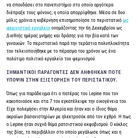
να σπουδάσει στο πανεπιστήμιο στο οποίο αργότερα
διέπραξε τους φόνους, η οποία απορρίφθηκε. Μέσα σε δυο
μόλις χρόνια η κυβέρνηση επισημοποίησε το περιστατικό
ως
φεμινιστικό εργαλείο
ονομάζοντας την 6η Δεκεμβρίου ως
Διεθνής ημέρας μνήμης και δράσης για την βία κατά των
γυναικών.
To περιστατικό παρά την τεράστια πολυπλοκότητα
του τελειοποιήθηκε με το πέρασμα του χρόνου ως ένα
πολύτιμο πολιτικό εργαλείο του φεμινισμού.
ΣΗΜΑΝΤΙΚΟΊ ΠΑΡΆΓΟΝΤΕΣ ΔΕΝ ΛΉΦΘΗΚΑΝ ΠΟΤΈ
ΥΠΌΨΙΝ ΣΤΗΝ ΕΞΙΣΤΌΡΗΣΗ ΤΟΥ ΠΕΡΙΣΤΑΤΙΚΟΎ.
Όπως για παράδειγμα ότι ο πατέρας του Lepine που τον
κακοποιούσε και στα 7 του εγκατέλειψε την οικογένεια του.
Είχε πολεμήσει στην Αλγερία και ήταν και ο ίδιος θύμα
ακραίων βασανιστηρίων με ηλεκτροσόκ από τον εχθρό. Η πως
ο Lepine ήταν συχνά θύμα ρατσιστικού εκφοβισμού. Ο κύκλος
της βίας, το περιβάλλον στο οποίο μεγάλωσε όπως και η