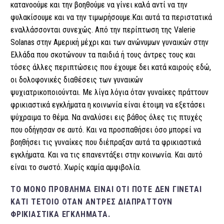
κατανοούμε και την βοηθούμε να γίνει καλά αντί να την
φυλακίσουμε και να την τιμωρήσουμε.
Και αυτά τα περιστατικά
εναλλάσσονται συνεχώς. Από την περίπτωση της Valerie
Solanas στην Αμερική μέχρι και των ανώνυμων γυναικών στην
Ελλάδα που σκοτώνουν τα παιδιά ή τους άντρες τους και
τόσες άλλες περιπτώσεις που έχουμε δει κατά καιρούς εδώ,
οι δολοφονικές διαθέσεις των γυναικών
ψυχιατρικοποιούνται. Με λίγα λόγια όταν γυναίκες πράττουν
φρικιαστικά εγκλήματα η κοινωνία είναι έτοιμη να εξετάσει
ψύχραιμα το θέμα. Να αναλύσει εις βάθος όλες τις πτυχές
που οδήγησαν σε αυτό. Και να προσπαθήσει όσο μπορεί να
βοηθήσει τις γυναίκες που διέπραξαν αυτά τα φρικιαστικά
εγκλήματα. Και να τις επανεντάξει στην κοινωνία. Και αυτό
είναι το σωστό. Χωρίς καμία αμφιβολία.
ΤΟ ΜΌΝΟ ΠΡΌΒΛΗΜΑ ΕΊΝΑΙ ΌΤΙ ΠΟΤΈ ΔΕΝ ΓΊΝΕΤΑΙ
ΚΆΤΙ ΤΈΤΟΙΟ ΌΤΑΝ ΆΝΤΡΕΣ ΔΙΑΠΡΆΤΤΟΥΝ
ΦΡΙΚΙΑΣΤΙΚΆ ΕΓΚΛΉΜΑΤΑ.