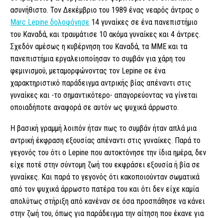
ασυνήθιστο. Τον Δεκέμβριο του 1989 ένας νεαρός άντρας ο
Marc Lepine δολοφόνησε
14 γυναίκες σε ένα πανεπιστήμιο
του Καναδά, και τραυμάτισε 10 ακόμα γυναίκες και 4 άντρες.
Σχεδόν αμέσως η κυβέρνηση του Καναδά, τα ΜΜΕ και τα
πανεπιστήμια εργαλειοποίησαν το συμβάν για χάρη του
φεμινισμού, μεταμορφώνοντας τον Lepine σε ένα
χαρακτηριστικό παράδειγμα αντρικής βίας απέναντι στις
γυναίκες και -το σημαντικότερο- απαγορεύοντας να γίνεται
οποιαδήποτε αναφορά σε αυτόν ως ψυχικά άρρωστο.
Η βασική γραμμή λοιπόν ήταν πως το συμβάν ήταν απλά μια
αντρική έκφραση εξουσίας απέναντι στις γυναίκες. Παρά το
γεγονός του ότι ο Lepine που αυτοκτόνησε την ίδια ημέρα, δεν
είχε ποτέ στην σύντομη ζωή του εκφράσει εξουσία ή βία σε
γυναίκες. Και παρά το γεγονός ότι κακοποιούνταν σωματικά
από τον ψυχικά άρρωστο πατέρα του και ότι δεν είχε καμία
απολύτως στήριξη από κανέναν σε όσα προσπάθησε να κάνει
στην ζωή του, όπως για παράδειγμα την αίτηση που έκανε για