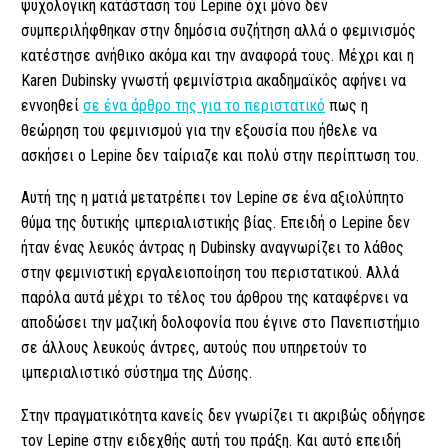
ψυχολογική κατάσταση του Lepine όχι μόνο δεν
συμπεριλήφθηκαν στην δημόσια συζήτηση αλλά ο φεμινισμός
κατέστησε ανήθικο ακόμα και την αναφορά τους. Μέχρι και η
Karen Dubinsky γνωστή φεμινίστρια ακαδημαϊκός αφήνει να
εννοηθεί
σε ένα άρθρο της για το περιστατικό
πως η
θεώρηση του φεμινισμού για την εξουσία που ήθελε να
ασκήσει ο Lepine δεν ταίριαζε και πολύ στην περίπτωση του.
Αυτή της η ματιά μετατρέπει τον Lepine σε ένα αξιολύπητο
θύμα της δυτικής ιμπεριαλιστικής βίας. Επειδή ο Lepine δεν
ήταν ένας λευκός άντρας η Dubinsky αναγνωρίζει το λάθος
στην φεμινιστική εργαλειοποίηση του περιστατικού. Αλλά
παρόλα αυτά μέχρι το τέλος του άρθρου της καταφέρνει να
αποδώσει την μαζική δολοφονία που έγινε στο Πανεπιστήμιο
σε άλλους λευκούς άντρες, αυτούς που υπηρετούν το
ιμπεριαλιστικό σύστημα της Δύσης.
Στην πραγματικότητα κανείς δεν γνωρίζει τι ακριβώς οδήγησε
τον Lepine στην ειδεχθής αυτή του πράξη. Και αυτό επειδή