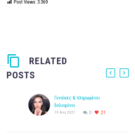
Post Views:
3.369
RELATED
POSTS
Γυναίκες & πληρωμένοι
δολοφόνοι
19 Αυγ 2021
0
21
Γυναίκες & πληρωμένοι
δολοφόνοι Η 27χρονη
Γιαγκμούρ ζήτησε πριν