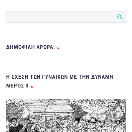
λίγους μήνες από τον
εραστή της να
δολοφονήσει τον σύζυγο
της,…
ΔΗΜΟΦΙΛΗ ΑΡΘΡΑ:
Η ΣΧΈΣΗ ΤΩΝ ΓΥΝΑΙΚΏΝ ΜΕ ΤΗΝ ΔΎΝΑΜΗ
ΜΈΡΟΣ 3