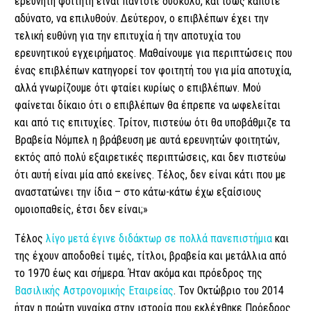
ερευνητή φοιτητή είναι πάντοτε δύσκολο, και ίσως κάποτε
αδύνατο, να επιλυθούν. Δεύτερον, ο επιβλέπων έχει την
τελική ευθύνη για την επιτυχία ή την αποτυχία του
ερευνητικού εγχειρήματος. Μαθαίνουμε για περιπτώσεις που
ένας επιβλέπων κατηγορεί τον φοιτητή του για μία αποτυχία,
αλλά γνωρίζουμε ότι φταίει κυρίως ο επιβλέπων. Μού
φαίνεται δίκαιο ότι ο επιβλέπων θα έπρεπε να ωφελείται
και από τις επιτυχίες. Τρίτον, πιστεύω ότι θα υποβάθμιζε τα
Βραβεία Νόμπελ η βράβευση με αυτά ερευνητών φοιτητών,
εκτός από πολύ εξαιρετικές περιπτώσεις, και δεν πιστεύω
ότι αυτή είναι μία από εκείνες. Τέλος, δεν είναι κάτι που με
αναστατώνει την ίδια – στο κάτω-κάτω έχω εξαίσιους
ομοιοπαθείς, έτσι δεν είναι;»
Τέλος
λίγο μετά έγινε διδάκτωρ σε πολλά πανεπιστήμια
και
της έχουν αποδοθεί τιμές, τίτλοι, βραβεία και μετάλλια από
το 1970 έως και σήμερα. Ήταν ακόμα και πρόεδρος της
Βασιλικής Αστρονομικής Εταιρείας
. Τον Οκτώβριο του 2014
ήταν η πρώτη γυναίκα στην ιστορία που εκλέχθηκε Πρόεδρος