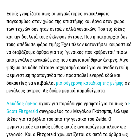
Εσείς γνωρίζατε πως οι μεγαλύτερες ανακαλύψεις
παγκοσμίως στον χώρο της επιστήμης και έργα στον χώρο
των τεχνών δεν ήταν αντρών αλλά γυναικών; Που τις ιδέες
και την δουλειά τους έκλεψαν άντρες; Που η πατριαρχία δεν
τους απέδωσε φόρο τιμής; Έχει πλέον καταντήσει κουραστικό
να διαβάζουμε άρθρα για τις “γυναίκες που κρύβονται” πίσω
από μεγάλες ανακαλύψεις που οικειοποιήθηκαν άντρες. Λίγο
ψάξιμο σε κάθε τέτοιον ισχυρισμό αρκεί για να αναδειχτεί η
φεμινιστική προπαγάνδα που προσπαθεί ενεργά εδώ και
δεκαετίες να επιβάλλει
μια σύγχρονη καταδίκη της μνήμης
σε
μεγάλους άντρες. Ας δούμε μερικά παραδείγματα.
Δεκάδες άρθρα
έχουν για παράδειγμα γραφτεί για το πως ο
F.
Scott Fitzgerald
συγγραφέας του Μεγάλου Γκάτσμπυ, έκλεψε
ιδέες για τα βιβλία του από την γυναίκα του Zelda. Ο
φεμινιστικός αστικός μύθος αυτός αναπαράγεται πλέον ως
γεγονός. Και ο Fitzgerald χρωματίζεται σε αυτά τα άρθρα ως