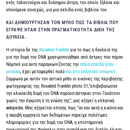
ενός ταλαντούχου και διάσημου άντρα, τον οποίο ζήλευε και
υπονόμευε συνεχώς, για μια σελίδα ενός βιβλίου του.
ΚΑΙ ΔΗΜΙΟΎΡΓΗΣΑΝ ΤΟΝ ΜΎΘΟ ΠΩΣ ΤΑ ΒΙΒΛΊΑ ΠΟΥ
ΈΓΡΑΨΕ ΉΤΑΝ ΣΤΗΝ ΠΡΑΓΜΑΤΙΚΌΤΗΤΑ ΔΙΚΉ ΤΗΣ
ΔΟΥΛΕΙΆ.
H ιστορία δε της
Rosalind Franklin
για το πως η δουλειά της
για την δομή του DNA χρησιμοποιήθηκε από άντρες που πήραν
Νόμπελ για αυτή παραγκωνίζοντας την
απλά επειδή ήταν
γυναίκα
, έχει μεταφερθεί πολύ
και στο ελληνικό ίντερνετ
.
Σύμφωνα με αυτόν τον αστικό μύθο οι εικόνες της περιβόητης
φωτογραφίας της Rosalind Franklin photo 51,“επιβεβαίωσαν
την ελικοειδή δομή του DNA παρουσιάστηκαν στον Γουάτσον
χωρίς την έγκριση ή τη γνώση της”, μας εξηγεί η ελληνική
wikipedia. Μας εξηγείται επίσης πως “αν και αυτή η εικόνα και
η ακριβή ερμηνεία των δεδομένων παρείχε πολύτιμες
πληροφορίες για την δομή του DNA, η επιστημονική
συνεισφορά της Φράνκλιν στην ανακάλυψη της διπλής έλικας