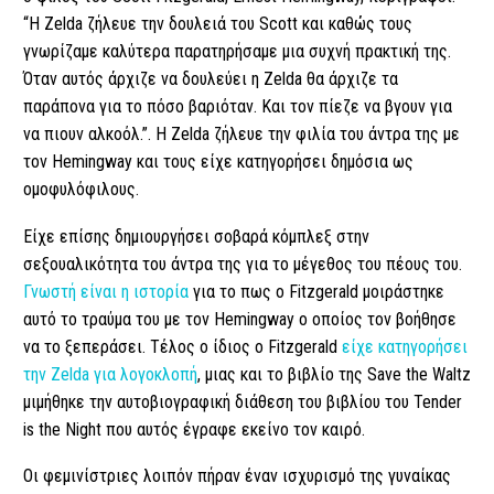
“Η Zelda ζήλευε την δουλειά του Scott και καθώς τους
γνωρίζαμε καλύτερα παρατηρήσαμε μια συχνή πρακτική της.
Όταν αυτός άρχιζε να δουλεύει η Zelda θα άρχιζε τα
παράπονα για το πόσο βαριόταν. Και τον πίεζε να βγουν για
να πιουν αλκοόλ.”. Η Zelda ζήλευε την φιλία του άντρα της με
τον Hemingway και τους είχε κατηγορήσει δημόσια ως
ομοφυλόφιλους.
Είχε επίσης δημιουργήσει σοβαρά κόμπλεξ στην
σεξουαλικότητα του άντρα της για το μέγεθος του πέους του.
Γνωστή είναι η ιστορία
για το πως ο Fitzgerald μοιράστηκε
αυτό το τραύμα του με τον Hemingway ο οποίος τον βοήθησε
να το ξεπεράσει. Τέλος ο ίδιος ο Fitzgerald
είχε κατηγορήσει
την Zelda για λογοκλοπή
, μιας και το βιβλίο της Save the Waltz
μιμήθηκε την αυτοβιογραφική διάθεση του βιβλίου του Tender
is the Night που αυτός έγραφε εκείνο τον καιρό.
Οι φεμινίστριες λοιπόν πήραν έναν ισχυρισμό της γυναίκας