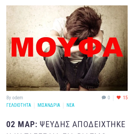
By odem
0
15
ΓΕΛΟΙΟΤΗΤΑ
ΜΙΣΑΝΔΡΙΑ
ΝΕΑ
02 ΜΑΡ:
ΨΕΥΔΉΣ ΑΠΟΔΕΊΧΤΗΚΕ