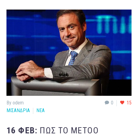
By odem
0
15
ΜΙΣΑΝΔΡΙΑ
ΝΕΑ
16 ΦΕΒ:
ΠΩΣ ΤΟ METOO