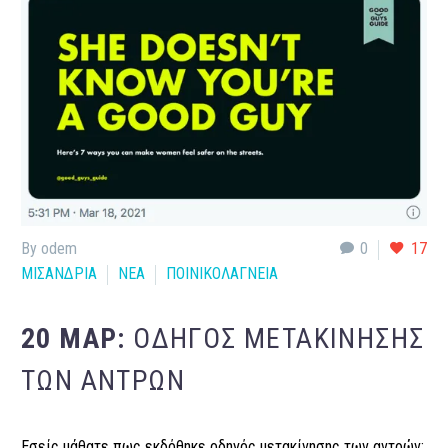
By odem
0
17
ΜΙΣΑΝΔΡΙΑ
ΝΕΑ
ΠΟΙΝΙΚΟΛΑΓΝΕΙΑ
20 ΜΑΡ:
ΟΔΗΓΌΣ ΜΕΤΑΚΊΝΗΣΗΣ
ΤΩΝ ΑΝΤΡΏΝ
Εσείς μάθατε πως εκδόθηκε οδηγός μετακίνησης των αντρών;