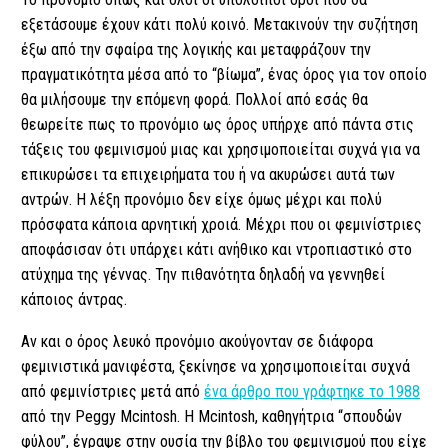
εξετάσουμε έχουν κάτι πολύ κοινό. Μετακινούν την συζήτηση
έξω από την σφαίρα της λογικής και μεταφράζουν την
πραγματικότητα μέσα από το “βίωμα”, ένας όρος για τον οποίο
θα μιλήσουμε την επόμενη φορά. Πολλοί από εσάς θα
θεωρείτε πως το προνόμιο ως όρος υπήρχε από πάντα στις
τάξεις του φεμινισμού μιας και χρησιμοποιείται συχνά για να
επικυρώσει τα επιχειρήματα του ή να ακυρώσει αυτά των
αντρών. Η λέξη προνόμιο δεν είχε όμως μέχρι και πολύ
πρόσφατα κάποια αρνητική χροιά. Μέχρι που οι φεμινίστριες
αποφάσισαν ότι υπάρχει κάτι ανήθικο και ντροπιαστικό στο
ατύχημα της γέννας. Την πιθανότητα δηλαδή να γεννηθεί
κάποιος άντρας.
Αν και ο όρος λευκό προνόμιο ακούγονταν σε διάφορα
φεμινιστικά μανιφέστα, ξεκίνησε να χρησιμοποιείται συχνά
από φεμινίστριες μετά από
ένα άρθρο που γράφτηκε το 1988
από την Peggy Mcintosh. Η Mcintosh, καθηγήτρια “σπουδών
φύλου”, έγραψε στην ουσία την βίβλο του φεμινισμού που είχε