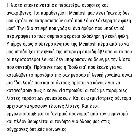
Η λίστα επεκτείνεται σε περαιτέρω ανοησίες και
ανακρίβειες. Για παράδειγμα η Mcintosh μας λέει “κανείς δεν
μου ζητάει να εκπροσωπούν αυτά που λέω ολόκληρη την φυλή
μου”. Την ίδια στιγμή που γράφει ένα άρθρο που υποθετικά
περιγράφει το πως συμπεριφέρεται ολόκληρη η λευκή φυλή.
Υπήρχε όμως απώτερο κίνητρο της Mcintosh πέρα από το να
μας υποδείξει την ηθική της υπεροχή επειδή έβλεπε αυτό που
οι περισσότεροι λευκοί δεν μπορούσαν να δουν, με την λίστα
που σύνταξε. Πρότεινε πως η “δουλειά” που έκανε για να
καταλάβει το προνόμιο της σαν μεσοαστή λευκή γυναίκα, είναι
μια “δουλειά” που και οι άντρες πρέπει να κάνουν για να
κατανοήσουν πως η κοινωνία προωθεί αυτούς με παρόμοιες
λίστες τεράστιων γενικεύσεων. Και οι φεμινίστριες σύντομα
άρχισαν να γράφουν τέτοιες λίστες. Και έτσι
εργαλειοποιήθηκε το “αντρικό προνόμιο” από τον φεμινισμό
και πλέον θεωρείται αυτονόητο για όλους μας στις
σύγχρονες δυτικές κοινωνίες.