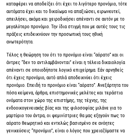
καταφέρει να αποδείξει ότι έχει το λιγότερο προνόμιο, τότε
αυτόματα έχει και το δικαίωμα να απαξιώσει, ειρωνευτεί,
απειλήσει, ακόμα και χειροδικήσει απέναντι σε αυτόν με το
μεγαλύτερο προνόμιο. Την ίδια στιγμή που με αυτές τους τις
πράξεις επιδεικνύουν την προσωπική τους ηθική
ανωτερότητα.
Τέλος η θεώρηση του ότι το προνόμιο είναι “αόρατο” και οι
άντρες “δεν το αντιλαμβάνονται” είναι η τέλεια δικαιολογία
απέναντι σε οποιοδήποτε λογικό επιχείρημα. Εάν αρνηθείς
ότι έχεις προνόμιο, αυτό απλά αποδεικνύει ότι έχεις
προνόμιο. Επειδή το προνόμιο είναι “αόρατο”. Ανεξάρτητα του
πόσα κείμενα, άρθρα, επιστημονικές μελέτες και τεράστια
ονόματα στον χώρο της επιστήμης, της τέχνης, της
ενδοοικογενειακής βίας και της φιλοσοφίας μιλάνε για το
μαρτύριο του άντρα, οι φεμινίστριες θα μας εξηγούν πως το
αόρατο θεωρητικό και εντελώς βασισμένο σε ανόητες
γενικεύσεις “προνόμιο”, είναι ο λόγος που χρειαζόμαστε να