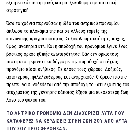
εξαιρετικά υποτιμητικό, και μια ξεκάθαρη ντροπιαστική
στρατηγική.
Όσο τα χρόνια περνούσαν η ιδέα του αντρικού προνομίου
άπλωσε τα πλοκάμια της και σε άλλους τομείς της
κοινωνικής πραγματικότητας. Σεξουαλική ταυτότητα, πάχος,
ύψος, αναπηρία κτλ. Και η αποδοχή του προνομίου έγινε ένας
βασικός όρκος ηθικής ανωτερότητας. Εάν δεν ορκιστείς
πίστη στο φεμινιστικό δόγμα με την παραδοχή ότι έχεις
προνόμιο είσαι ανήθικος. Σε όλους τους χώρους. Δεξιούς,
αριστερούς, φιλελεύθερους και αναρχικούς. Ο όρκος πίστης
πρέπει να συνοδεύεται από την αποδοχή του ότι εξαιτίας του
ατυχήματος της γέννησης κάποιος έζησε μια ευκολότερη ζωή
λόγο του φύλου του.
ΤΟ ΑΝΤΡΙΚΌ ΠΡΟΝΌΜΙΟ ΔΕΝ ΔΙΑΧΩΡΊΖΕΙ ΑΥΤΆ ΠΟΥ
ΚΑΤΆΦΕΡΕΣ ΝΑ ΚΕΡΔΊΣΕΙΣ ΣΤΗΝ ΖΩΉ ΣΟΥ ΑΠΌ ΑΥΤΆ
ΠΟΥ ΣΟΥ ΠΡΟΣΦΈΡΘΗΚΑΝ.