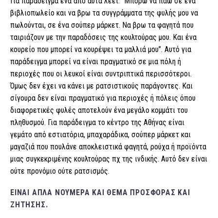
Για παράδειγμα ένα από αυτά λέει. “Μπορώ να πάω σε ένα
βιβλιοπωλείο και να βρω τα συγγράμματα της φυλής μου να
πωλούνται, σε ένα σούπερ μάρκετ. Να βρω τα φαγητά που
ταιριάζουν με την παραδόσεις της κουλτούρας μου. Και ένα
κουρείο που μπορεί να κουρέψει τα μαλλιά μου”. Αυτό για
παράδειγμα μπορεί να είναι πραγματικό σε μια πόλη ή
περιοχές που οι λευκοί είναι συντριπτικά περισσότεροι.
Όμως δεν έχει να κάνει με ρατσιστικούς παράγοντες. Και
σίγουρα δεν είναι πραγματικό για περιοχές ή πόλεις όπου
διαφορετικές φυλές αποτελούν ένα μεγάλο κομμάτι του
πληθυσμού. Για παράδειγμα το κέντρο της Αθήνας είναι
γεμάτο από εστιατόρια, μπαχαράδικα, σούπερ μάρκετ και
μαγαζιά που πουλάνε αποκλειστικά φαγητά, ρούχα ή προϊόντα
μιας συγκεκριμένης κουλτούρας πχ της ινδικής. Αυτό δεν είναι
ούτε προνόμιο ούτε ρατσισμός.
ΕΊΝΑΙ ΑΠΛΆ ΝΟΎΜΕΡΑ ΚΑΙ ΘΈΜΑ ΠΡΟΣΦΟΡΆΣ ΚΑΙ
ΖΉΤΗΣΗΣ.