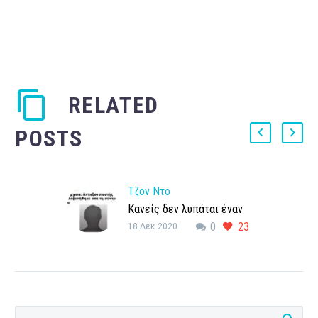
RELATED
POSTS
Τζον Ντο
Κανείς δεν λυπάται έναν
18 Δεκ 2020
0
23
άντρα αγνώστων
στοιχείων, έναν Τζον Ντο.
Χάζευα στο facebook όταν
ξύπνησα το πρωί και το
μάτι…