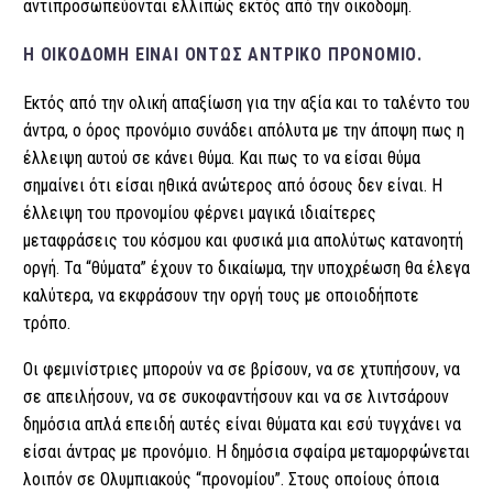
αντιπροσωπεύονται ελλιπώς εκτός από την οικοδομή.
Η ΟΙΚΟΔΟΜΉ ΕΊΝΑΙ ΌΝΤΩΣ ΑΝΤΡΙΚΌ ΠΡΟΝΌΜΙΟ.
Εκτός από την ολική απαξίωση για την αξία και το ταλέντο του
άντρα, ο όρος προνόμιο συνάδει απόλυτα με την άποψη πως η
έλλειψη αυτού σε κάνει θύμα. Και πως το να είσαι θύμα
σημαίνει ότι είσαι ηθικά ανώτερος από όσους δεν είναι. Η
έλλειψη του προνομίου φέρνει μαγικά ιδιαίτερες
μεταφράσεις του κόσμου και φυσικά μια απολύτως κατανοητή
οργή. Τα “θύματα” έχουν το δικαίωμα, την υποχρέωση θα έλεγα
καλύτερα, να εκφράσουν την οργή τους με οποιοδήποτε
τρόπο.
Ο
ι φεμινίστριες μπορούν να σε βρίσουν, να σε χτυπήσουν, να
σε απειλήσουν, να σε συκοφαντήσουν και να σε λιντσάρουν
δημόσια απλά επειδή αυτές είναι θύματα και εσύ τυγχάνει να
είσαι άντρας με προνόμιο. Η δημόσια σφαίρα μεταμορφώνεται
λοιπόν σε Ολυμπιακούς “προνομίου”. Στους οποίους όποια