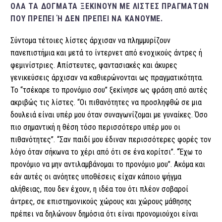
ΌΛΑ ΤΑ ΔΌΓΜΑΤΑ ΞΕΚΙΝΟΎΝ ΜΕ ΛΊΣΤΕΣ ΠΡΑΓΜΆΤΩΝ
ΠΟΥ ΠΡΈΠΕΙ Ή ΔΕΝ ΠΡΈΠΕΙ ΝΑ ΚΆΝΟΥΜΕ.
Σύντομα τέτοιες λίστες άρχισαν να πλημμυρίζουν
πανεπιστήμια και μετά το ίντερνετ από ενοχικούς άντρες ή
φεμινίστριες. Απίστευτες, φαντασιακές και άκυρες
γενικεύσεις άρχισαν να καθιερώνονται ως πραγματικότητα.
Το “τσέκαρε το προνόμιο σου” ξεκίνησε ως φράση από αυτές
ακριβώς τις λίστες. “Οι πιθανότητες να προσληφθώ σε μια
δουλειά είναι υπέρ μου όταν συναγωνίζομαι με γυναίκες. Όσο
πιο σημαντική η θέση τόσο περισσότερο υπέρ μου οι
πιθανότητες”. “Σαν παιδί μου έδιναν περισσότερες φορές τον
λόγο όταν σήκωνα το χέρι από ότι σε ένα κορίτσι”.
“Έχω το
προνόμιο να μην αντιλαμβάνομαι το προνόμιο μου”.
Ακόμα και
εάν αυτές οι ανόητες υποθέσεις είχαν κάποιο ψήγμα
αλήθειας, που δεν έχουν, η ιδέα του ότι πλέον σοβαροί
άντρες, σε επιστημονικούς χώρους και χώρους μάθησης
πρέπει να δηλώνουν δημόσια ότι είναι προνομιούχοι είναι